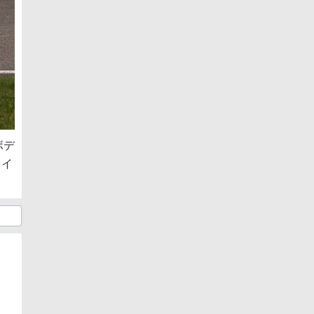
ボデ
ァイ
日