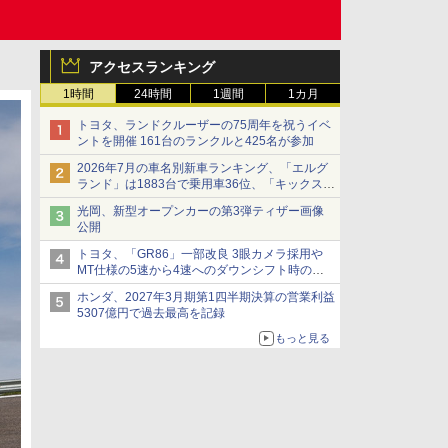
アクセスランキング
1時間
24時間
1週間
1カ月
トヨタ、ランドクルーザーの75周年を祝うイベ
ントを開催 161台のランクルと425名が参加
2026年7月の車名別新車ランキング、「エルグ
ランド」は1883台で乗用車36位、「キックス」
は2591台で27位に
光岡、新型オープンカーの第3弾ティザー画像
公開
トヨタ、「GR86」一部改良 3眼カメラ採用や
MT仕様の5速から4速へのダウンシフト時の操
作性向上など
ホンダ、2027年3月期第1四半期決算の営業利益
5307億円で過去最高を記録
もっと見る