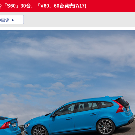
を「S60」30台、「V60」60台発売
(7/17)
の画像