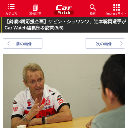
カテゴリ
過去記事
検索
Impressサイト
【鈴鹿8耐応援企画】ケビン・シュワンツ、辻本聡両選手が
Car Watch編集部を訪問
(5/6)
前の画像
次の画像