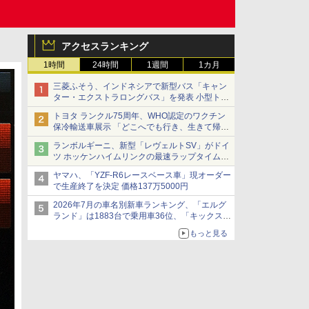
アクセスランキング
1時間
24時間
1週間
1カ月
三菱ふそう、インドネシアで新型バス「キャン
ター・エクストラロングバス」を発表 小型トラ
ックベースの観光・旅客輸送向けバス
トヨタ ランクル75周年、WHO認定のワクチン
保冷輸送車展示 「どこへでも行き、生きて帰っ
てこられる」ランドクルーザーで命をつなぐ
ランボルギーニ、新型「レヴェルトSV」がドイ
ツ ホッケンハイムリンクの最速ラップタイムを
記録
ヤマハ、「YZF-R6レースベース車」現オーダー
で生産終了を決定 価格137万5000円
2026年7月の車名別新車ランキング、「エルグ
ランド」は1883台で乗用車36位、「キックス」
は2591台で27位に
もっと見る