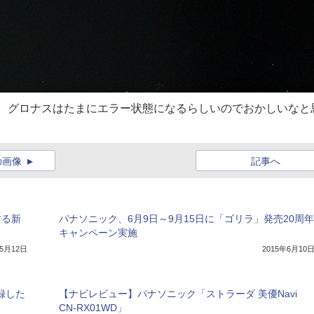
可能。グロナスはたまにエラー状態になるらしいのでおかしいなと
の画像
記事へ
する新
パナソニック、6月9日～9月15日に「ゴリラ」発売20周年
キャンペーン実施
年5月12日
2015年6月10
録した
【ナビレビュー】パナソニック「ストラーダ 美優Navi
CN-RX01WD」