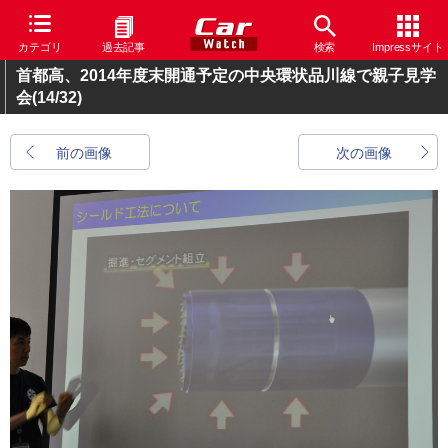
カテゴリ
過去記事
検索
Impressサイト
首都高、2014年度末開通予定の中央環状品川線で親子見学
会
(14/32)
前の画像
次の画像