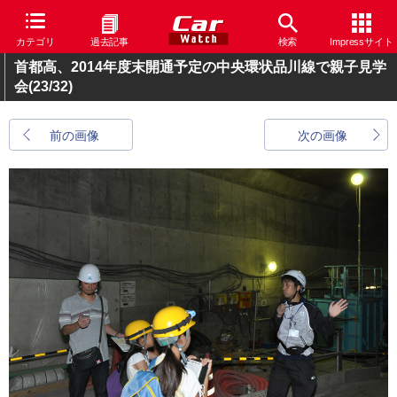
カテゴリ
過去記事
検索
Impressサイト
首都高、2014年度末開通予定の中央環状品川線で親子見学
会
(23/32)
前の画像
次の画像