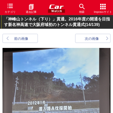
カテゴリ
過去記事
検索
Impressサイト
「神峰山トンネル（下り）」貫通。2016年度の開通を目指
す新名神高速で大阪府域初のトンネル貫通式
(14/139)
前の画像
次の画像