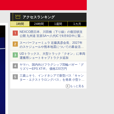
アクセスランキング
1時間
24時間
1週間
1カ月
NEXCO西日本、川田橋（下り線）の復旧状況
公開 九州道 宮原SA〜八代ICで8月9日中に緊急
車両を通行可能に
スーパーフォーミュラ 近藤真彦会長、2027年
のスケジュールや熊本地震についての募金活動
を紹介
UDトラックス、大型トラック「クオン」に車両
運搬用ショートキャブトラクタ追加
ヤマハ、国内向けフラグシップ四輪バギー「グ
リズリーEPS XT-R」 価格220万円
三菱ふそう、インドネシアで新型バス「キャン
ター・エクストラロングバス」を発表 小型トラ
ックベースの観光・旅客輸送向けバス
もっと見る