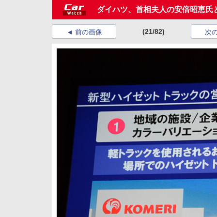
ダイハツ、首相夫人の安倍昭恵氏と
(21/82)
前の画像
次