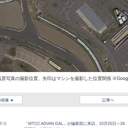
写真の撮影位置、矢印はマシンを撮影した位置関係 ※Googl
の画像
記事へ
テス
「WTCC ADVAN GAL」が編集部に来訪。10月25日～26