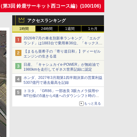
第3回 鈴鹿サーキット西コース編）
(100/106)
アクセスランキング
1時間
24時間
1週間
1カ月
2026年7月の車名別新車ランキング、「エルグ
ランド」は1883台で乗用車36位、「キックス」
は2591台で27位に
【まるも亜希子の「寄り道日和」】ディーゼル
エンジンの生きる道
日産、「キャシュカイe-POWER」が無給油で
1980kmを走行してギネス世界記録に認定
ホンダ、2027年3月期第1四半期決算の営業利益
5307億円で過去最高を記録
トヨタ、「GR86」一部改良 3眼カメラ採用や
MT仕様の5速から4速へのダウンシフト時の操
作性向上など
もっと見る