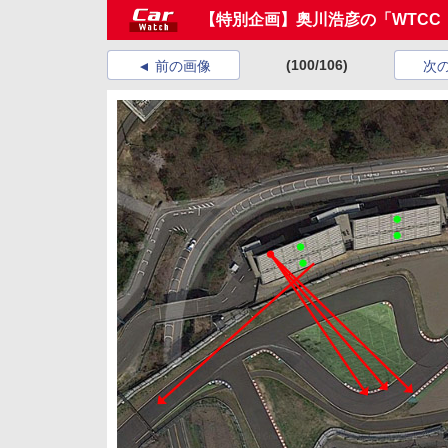
【特別企画】奥川浩彦の「WTCC
(100/106)
前の画像
次