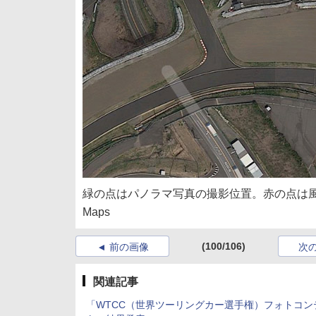
緑の点はパノラマ写真の撮影位置。赤の点は風景
Maps
(100/106)
前の画像
次
関連記事
「WTCC（世界ツーリングカー選手権）フォトコン