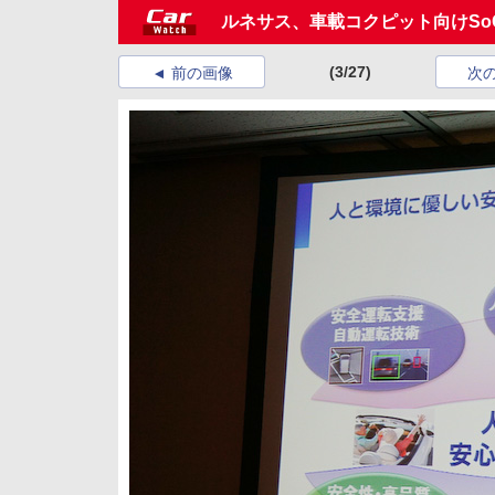
ルネサス、車載コクピット向けSoC
(3/27)
前の画像
次