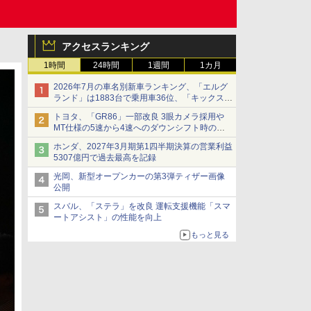
アクセスランキング
1時間
24時間
1週間
1カ月
2026年7月の車名別新車ランキング、「エルグ
ランド」は1883台で乗用車36位、「キックス」
は2591台で27位に
トヨタ、「GR86」一部改良 3眼カメラ採用や
MT仕様の5速から4速へのダウンシフト時の操
作性向上など
ホンダ、2027年3月期第1四半期決算の営業利益
5307億円で過去最高を記録
光岡、新型オープンカーの第3弾ティザー画像
公開
スバル、「ステラ」を改良 運転支援機能「スマ
ートアシスト」の性能を向上
もっと見る