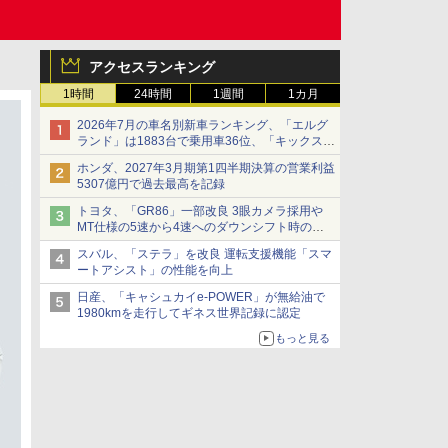
アクセスランキング
1時間
24時間
1週間
1カ月
2026年7月の車名別新車ランキング、「エルグ
ランド」は1883台で乗用車36位、「キックス」
は2591台で27位に
ホンダ、2027年3月期第1四半期決算の営業利益
5307億円で過去最高を記録
トヨタ、「GR86」一部改良 3眼カメラ採用や
MT仕様の5速から4速へのダウンシフト時の操
作性向上など
スバル、「ステラ」を改良 運転支援機能「スマ
ートアシスト」の性能を向上
日産、「キャシュカイe-POWER」が無給油で
1980kmを走行してギネス世界記録に認定
もっと見る