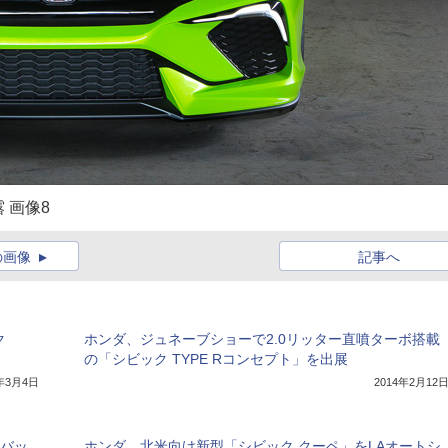
 画像8
の画像
記事へ
ク
ホンダ、ジュネーブショーで2.0リッター直噴ターボ搭載
の「シビック TYPE Rコンセプト」を出展
4年3月4日
2014年2月12
チバッ
ホンダ、北米向け新型「シビック クーペ」をLAオートシ