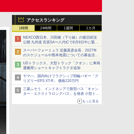
アクセスランキング
1時間
24時間
1週間
1カ月
NEXCO西日本、川田橋（下り線）の復旧状況
公開 九州道 宮原SA〜八代ICで8月9日中に緊急
車両を通行可能に
スーパーフォーミュラ 近藤真彦会長、2027年
のスケジュールや熊本地震についての募金活動
を紹介
UDトラックス、大型トラック「クオン」に車両
運搬用ショートキャブトラクタ追加
ヤマハ、国内向けフラグシップ四輪バギー「グ
リズリーEPS XT-R」 価格220万円
三菱ふそう、インドネシアで新型バス「キャン
ター・エクストラロングバス」を発表 小型トラ
ックベースの観光・旅客輸送向けバス
もっと見る