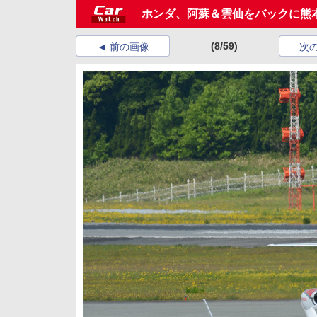
ホンダ、阿蘇＆雲仙をバックに熊本空
(8/59)
前の画像
次