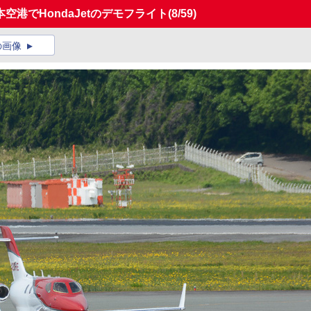
港でHondaJetのデモフライト
(8/59)
の画像