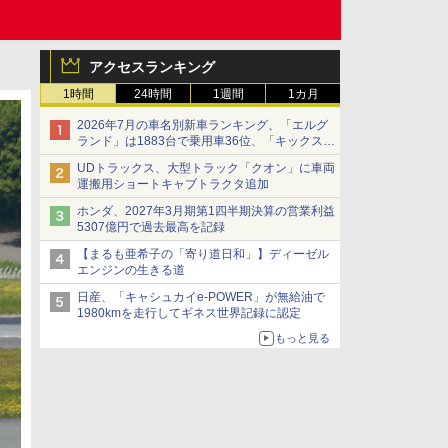
アクセスランキング
1時間
24時間
1週間
1カ月
2026年7月の車名別新車ランキング、「エルグ
ランド」は1883台で乗用車36位、「キックス」
は2591台で27位に
UDトラックス、大型トラック「クオン」に車両
運搬用ショートキャブトラクタ追加
ホンダ、2027年3月期第1四半期決算の営業利益
5307億円で過去最高を記録
【まるも亜希子の「寄り道日和」】ディーゼル
エンジンの生きる道
日産、「キャシュカイe-POWER」が無給油で
1980kmを走行してギネス世界記録に認定
もっと見る