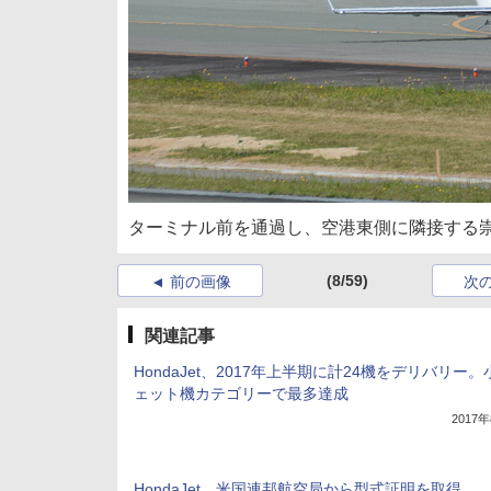
ターミナル前を通過し、空港東側に隣接する崇
(8/59)
前の画像
次
関連記事
HondaJet、2017年上半期に計24機をデリバリー
ェット機カテゴリーで最多達成
2017
HondaJet、米国連邦航空局から型式証明を取得