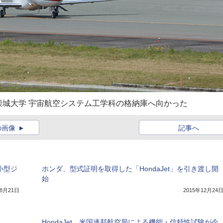
城大学 宇宙航空システム工学科の格納庫へ向かった
の画像
記事へ
。小型ジ
ホンダ、型式証明を取得した「HondaJet」を引き渡し開
始
年8月21日
2015年12月24
HondaJet、米国連邦航空局による機能・信頼性試験が今