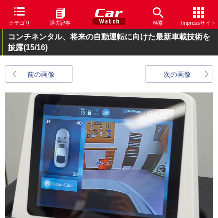
カテゴリ
過去記事
検索
Impressサイト
コンチネンタル、将来の自動運転に向けた最新車載技術を
披露
(15/16)
前の画像
次の画像