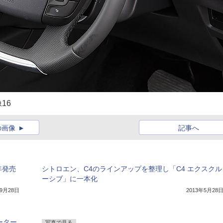
16
の画像
記事へ
年発売
シトロエン、C4のラインアップを整理し「C4 エクスクル
ーシブ」に一本化
年9月28日
2013年5月28
ーター
写真で見る