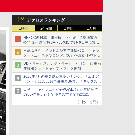
アクセスランキング
1時間
24時間
1週間
1カ月
NEXCO西日本、川田橋（下り線）の復旧状況
公開 九州道 宮原SA〜八代ICで8月9日中に緊急
車両を通行可能に
三菱ふそう、インドネシアで新型バス「キャン
ター・エクストラロングバス」を発表 小型トラ
ックベースの観光・旅客輸送向けバス
UDトラックス、大型トラック「クオン」に車両
運搬用ショートキャブトラクタ追加
2026年7月の車名別新車ランキング、「エルグ
ランド」は1883台で乗用車36位、「キックス」
は2591台で27位に
日産、「キャシュカイe-POWER」が無給油で
1980kmを走行してギネス世界記録に認定
もっと見る