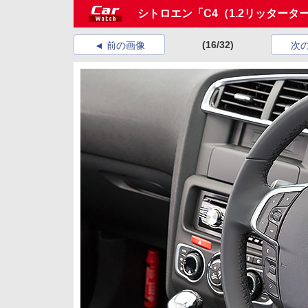
シトロエン「C4（1.2リッタータ
(16/32)
前の画像
次