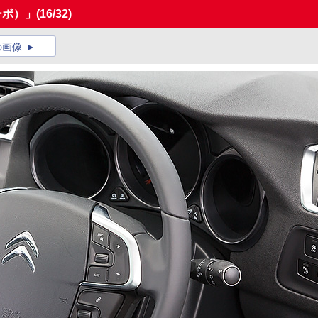
ーボ）」
(16/32)
の画像