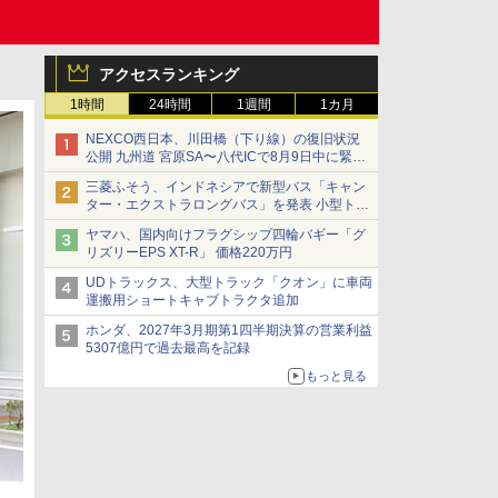
アクセスランキング
1時間
24時間
1週間
1カ月
NEXCO西日本、川田橋（下り線）の復旧状況
公開 九州道 宮原SA〜八代ICで8月9日中に緊急
車両を通行可能に
三菱ふそう、インドネシアで新型バス「キャン
ター・エクストラロングバス」を発表 小型トラ
ックベースの観光・旅客輸送向けバス
ヤマハ、国内向けフラグシップ四輪バギー「グ
リズリーEPS XT-R」 価格220万円
UDトラックス、大型トラック「クオン」に車両
運搬用ショートキャブトラクタ追加
ホンダ、2027年3月期第1四半期決算の営業利益
5307億円で過去最高を記録
もっと見る