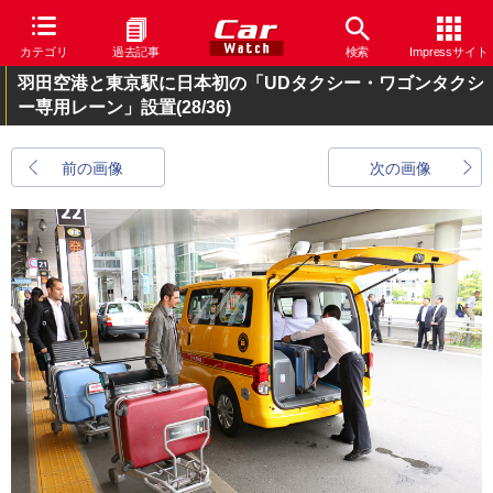
カテゴリ
過去記事
検索
Impressサイト
羽田空港と東京駅に日本初の「UDタクシー・ワゴンタクシ
ー専用レーン」設置
(28/36)
前の画像
次の画像