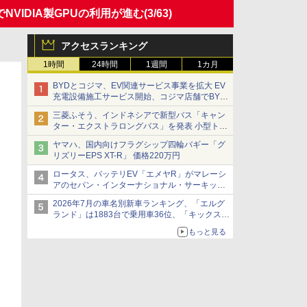
NVIDIA製GPUの利用が進む
(3/63)
アクセスランキング
1時間
24時間
1週間
1カ月
BYDとコジマ、EV関連サービス事業を拡大 EV
充電設備施工サービス開始、コジマ店舗でBYD
車の展示・試乗イベントを強化
三菱ふそう、インドネシアで新型バス「キャン
ター・エクストラロングバス」を発表 小型トラ
ックベースの観光・旅客輸送向けバス
ヤマハ、国内向けフラグシップ四輪バギー「グ
リズリーEPS XT-R」 価格220万円
ロータス、バッテリEV「エメヤR」がマレーシ
アのセパン・インターナショナル・サーキット
のBEV最速タイムを樹立
2026年7月の車名別新車ランキング、「エルグ
ランド」は1883台で乗用車36位、「キックス」
は2591台で27位に
もっと見る