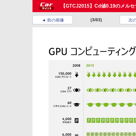
【GTCJ2015】Cd値0.19の
(3/63)
前の画像
次