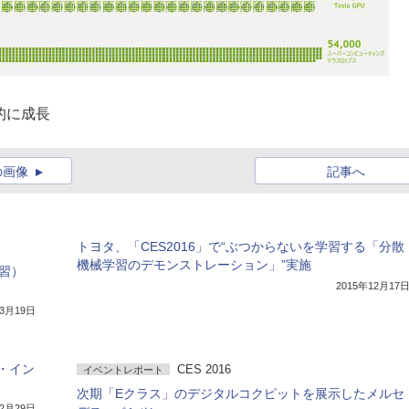
的に成長
の画像
記事へ
トヨタ、「CES2016」で“ぶつからないを学習する「分散
機械学習のデモンストレーション」”実施
習）
2015年12月17
年3月19日
チ・イン
CES 2016
イベントレポート
次期「Eクラス」のデジタルコクピットを展示したメルセ
年2月29日