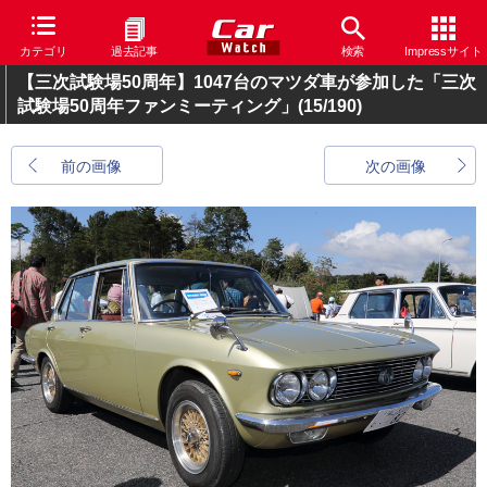
カテゴリ
過去記事
検索
Impressサイト
【三次試験場50周年】1047台のマツダ車が参加した「三次
試験場50周年ファンミーティング」
(15/190)
前の画像
次の画像