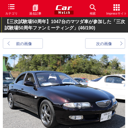
カテゴリ
過去記事
検索
Impressサイト
【三次試験場50周年】1047台のマツダ車が参加した「三次
試験場50周年ファンミーティング」
(46/190)
前の画像
次の画像