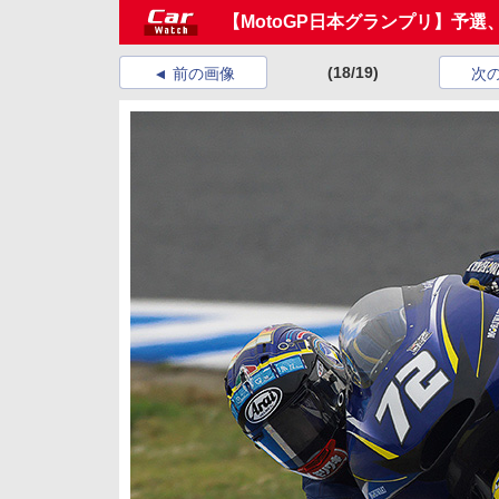
【MotoGP日本グランプリ】予
(18/19)
前の画像
次