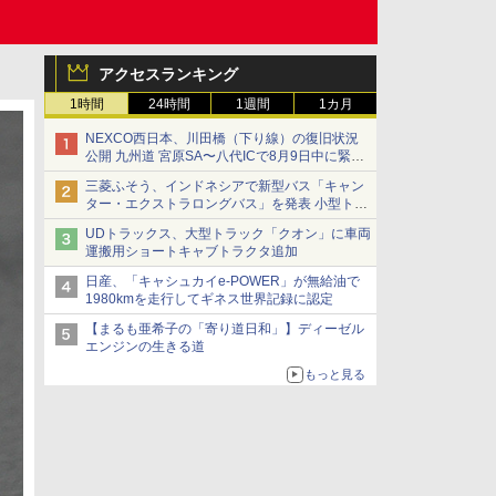
アクセスランキング
1時間
24時間
1週間
1カ月
NEXCO西日本、川田橋（下り線）の復旧状況
公開 九州道 宮原SA〜八代ICで8月9日中に緊急
車両を通行可能に
三菱ふそう、インドネシアで新型バス「キャン
ター・エクストラロングバス」を発表 小型トラ
ックベースの観光・旅客輸送向けバス
UDトラックス、大型トラック「クオン」に車両
運搬用ショートキャブトラクタ追加
日産、「キャシュカイe-POWER」が無給油で
1980kmを走行してギネス世界記録に認定
【まるも亜希子の「寄り道日和」】ディーゼル
エンジンの生きる道
もっと見る