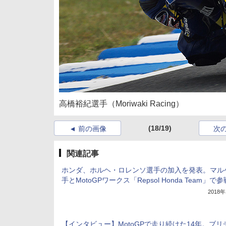
高橋裕紀選手（Moriwaki Racing）
(18/19)
前の画像
次
関連記事
ホンダ、ホルヘ・ロレンソ選手の加入を発表。マル
手とMotoGPワークス「Repsol Honda Team」で参
2018
【インタビュー】MotoGPで走り続けた14年。ブリ