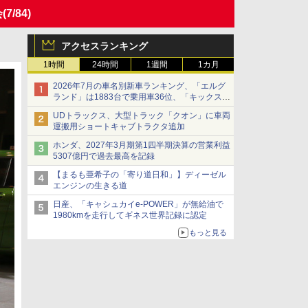
会
(7/84)
アクセスランキング
1時間
24時間
1週間
1カ月
2026年7月の車名別新車ランキング、「エルグ
ランド」は1883台で乗用車36位、「キックス」
は2591台で27位に
UDトラックス、大型トラック「クオン」に車両
運搬用ショートキャブトラクタ追加
ホンダ、2027年3月期第1四半期決算の営業利益
5307億円で過去最高を記録
【まるも亜希子の「寄り道日和」】ディーゼル
エンジンの生きる道
日産、「キャシュカイe-POWER」が無給油で
1980kmを走行してギネス世界記録に認定
もっと見る