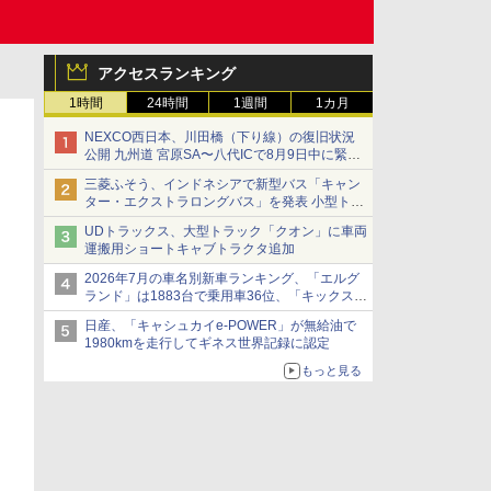
アクセスランキング
1時間
24時間
1週間
1カ月
NEXCO西日本、川田橋（下り線）の復旧状況
公開 九州道 宮原SA〜八代ICで8月9日中に緊急
車両を通行可能に
三菱ふそう、インドネシアで新型バス「キャン
ター・エクストラロングバス」を発表 小型トラ
ックベースの観光・旅客輸送向けバス
UDトラックス、大型トラック「クオン」に車両
運搬用ショートキャブトラクタ追加
2026年7月の車名別新車ランキング、「エルグ
ランド」は1883台で乗用車36位、「キックス」
は2591台で27位に
日産、「キャシュカイe-POWER」が無給油で
1980kmを走行してギネス世界記録に認定
もっと見る