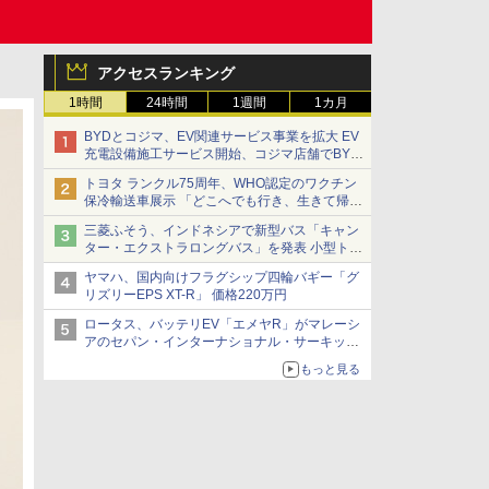
アクセスランキング
1時間
24時間
1週間
1カ月
BYDとコジマ、EV関連サービス事業を拡大 EV
充電設備施工サービス開始、コジマ店舗でBYD
車の展示・試乗イベントを強化
トヨタ ランクル75周年、WHO認定のワクチン
保冷輸送車展示 「どこへでも行き、生きて帰っ
てこられる」ランドクルーザーで命をつなぐ
三菱ふそう、インドネシアで新型バス「キャン
ター・エクストラロングバス」を発表 小型トラ
ックベースの観光・旅客輸送向けバス
ヤマハ、国内向けフラグシップ四輪バギー「グ
リズリーEPS XT-R」 価格220万円
ロータス、バッテリEV「エメヤR」がマレーシ
アのセパン・インターナショナル・サーキット
のBEV最速タイムを樹立
もっと見る