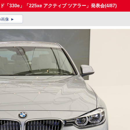
「330e」「225xe アクティブ ツアラー」発表会
(4/87)
の画像