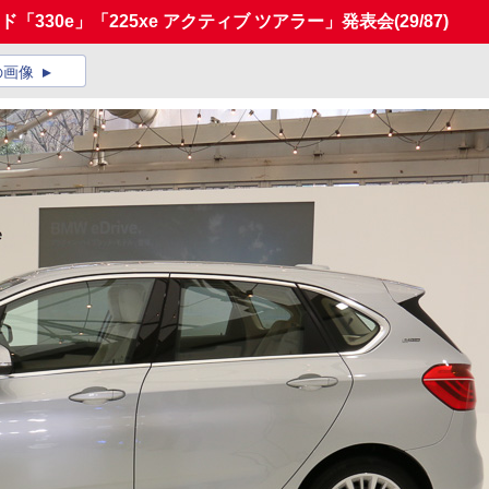
「330e」「225xe アクティブ ツアラー」発表会
(29/87)
の画像