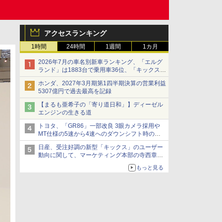
アクセスランキング
1時間
24時間
1週間
1カ月
2026年7月の車名別新車ランキング、「エルグ
ランド」は1883台で乗用車36位、「キックス」
は2591台で27位に
ホンダ、2027年3月期第1四半期決算の営業利益
5307億円で過去最高を記録
【まるも亜希子の「寄り道日和」】ディーゼル
エンジンの生きる道
トヨタ、「GR86」一部改良 3眼カメラ採用や
MT仕様の5速から4速へのダウンシフト時の操
作性向上など
日産、受注好調の新型「キックス」のユーザー
動向に関して、マーケティング本部の寺西章氏
が解説
もっと見る