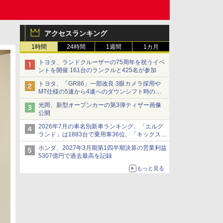
アクセスランキング
1時間
24時間
1週間
1カ月
トヨタ、ランドクルーザーの75周年を祝うイベ
ントを開催 161台のランクルと425名が参加
トヨタ、「GR86」一部改良 3眼カメラ採用や
MT仕様の5速から4速へのダウンシフト時の操
作性向上など
光岡、新型オープンカーの第3弾ティザー画像
公開
2026年7月の車名別新車ランキング、「エルグ
ランド」は1883台で乗用車36位、「キックス」
は2591台で27位に
ホンダ、2027年3月期第1四半期決算の営業利益
5307億円で過去最高を記録
もっと見る