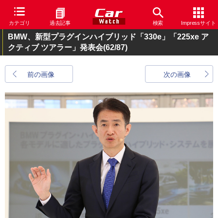
カテゴリ
過去記事
検索
Impressサイト
BMW、新型プラグインハイブリッド「330e」「225xe ア
クティブ ツアラー」発表会
(62/87)
前の画像
次の画像