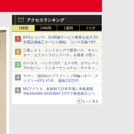
アクセスランキング
1時間
24時間
1週間
1カ月
BYDとコジマ、EV関連サービス事業を拡大 EV
充電設備施工サービス開始、コジマ店舗でBYD
車の展示・試乗イベントを強化
三菱ふそう、インドネシアで新型バス「キャン
ター・エクストラロングバス」を発表 小型トラ
ックベースの観光・旅客輸送向けバス
ロータス、バッテリEV「エメヤR」がマレーシ
アのセパン・インターナショナル・サーキット
のBEV最速タイムを樹立
ヤマハ、国内向けフラグシップ四輪バギー「グ
リズリーEPS XT-R」 価格220万円
MVアグスタ、新体制で日本市場に本格展開
TAKANAWA GATEWAY CITYで車両展示イベン
ト開催
もっと見る