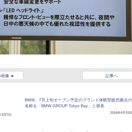
の画像
記事へ
BMW、7月上旬オープン予定のブランド体験型販売拠点の
名称を「BMW GROUP Tokyo Bay」と発表
2016年4月15
7年3月7日