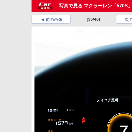
写真で見る マクラーレン「570S
(35/46)
前の画像
次