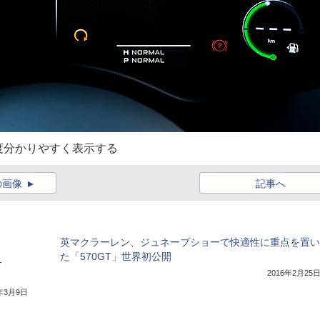
度分かりやすく表示する
の画像
記事へ
英マクラーレン、ジュネーブショーで快適性に重点を置い
た「570GT」世界初公開
-
2016年2月25
7年3月9日