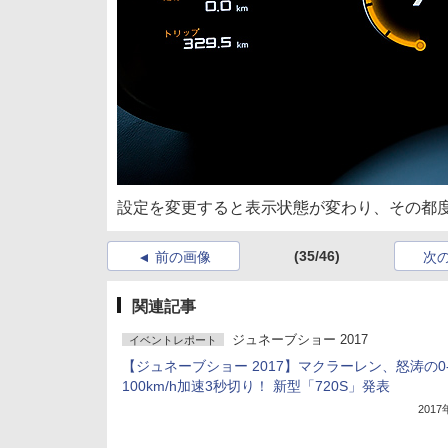
設定を変更すると表示状態が変わり、その都
(35/46)
前の画像
次
関連記事
ジュネーブショー 2017
イベントレポート
【ジュネーブショー 2017】マクラーレン、怒涛の0
100km/h加速3秒切り！ 新型「720S」発表
201