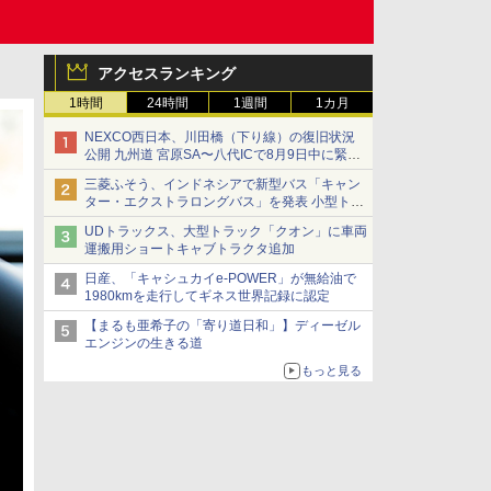
アクセスランキング
1時間
24時間
1週間
1カ月
NEXCO西日本、川田橋（下り線）の復旧状況
公開 九州道 宮原SA〜八代ICで8月9日中に緊急
車両を通行可能に
三菱ふそう、インドネシアで新型バス「キャン
ター・エクストラロングバス」を発表 小型トラ
ックベースの観光・旅客輸送向けバス
UDトラックス、大型トラック「クオン」に車両
運搬用ショートキャブトラクタ追加
日産、「キャシュカイe-POWER」が無給油で
1980kmを走行してギネス世界記録に認定
【まるも亜希子の「寄り道日和」】ディーゼル
エンジンの生きる道
もっと見る