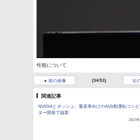
性能について
(34/53)
前の画像
次
関連記事
NVIDIAとボッシュ、量産車向けのAI自動運転コン
ター開発で協業
2017