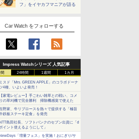
フ」をイヤカフマニアが語る
Car Watch をフォローする
Impress Watchシリーズ 人気記事
時間
24時間
1週間
1カ月
ミスド「Mrs. GREEN APPLE」のコラボドーナ
ツ4種、いよいよ発売！
【家電レビュー】手ごわい雑草との戦い、コメ
リの草刈機で完全勝利 掃除機感覚で使えた
吉野家、牛リブロースを熱々で提供する「極旨
牛鉄板ステーキ定食」を発売
NTT島田社長、ソフトバンクのセブン出資に「d
ポイント使えるようにして」
NewDays「増量フェス」を実施！おにぎり/サ