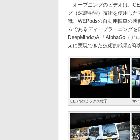
オープニングのビデオは、CE
グ（深層学習）技術を使用したマ
識、WEPodsの自動運転車の
ムであるディープラーニングを日
DeepMindのAI「Alpha
えに実現できた技術的成果が印
CERNのヒッグス粒子
マイ