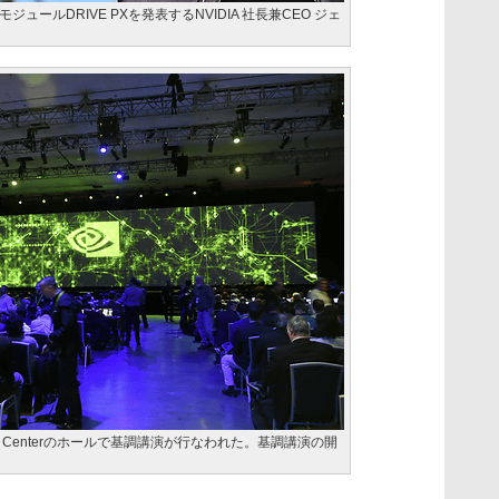
ールDRIVE PXを発表するNVIDIA 社長兼CEO ジェ
vention Centerのホールで基調講演が行なわれた。基調講演の開