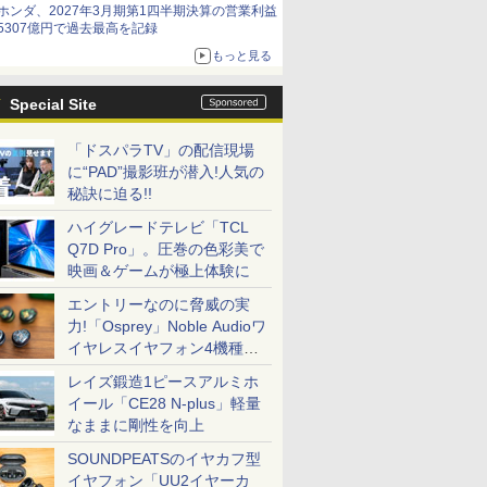
ホンダ、2027年3月期第1四半期決算の営業利益
5307億円で過去最高を記録
もっと見る
Special Site
「ドスパラTV」の配信現場
に“PAD”撮影班が潜入!人気の
秘訣に迫る!!
ハイグレードテレビ「TCL
Q7D Pro」。圧巻の色彩美で
映画＆ゲームが極上体験に
エントリーなのに脅威の実
力!「Osprey」Noble Audioワ
イヤレスイヤフォン4機種を
一気に聴く
レイズ鍛造1ピースアルミホ
イール「CE28 N-plus」軽量
なままに剛性を向上
SOUNDPEATSのイヤカフ型
イヤフォン「UU2イヤーカ