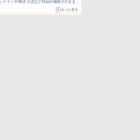
ンドイッチ/焼きそばなど16品が値段そのままで
ボリュームアップ
もっと見る