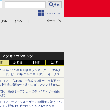
Impress サイト
全カテゴリ
イクル
イベント
アクセスランキング
時間
24時間
1週間
1カ月
2026年7月の車名別新車ランキング、「エルグ
ランド」は1883台で乗用車36位、「キックス」
は2591台で27位に
トヨタ、「GR86」一部改良 3眼カメラ採用や
MT仕様の5速から4速へのダウンシフト時の操
作性向上など
光岡、新型オープンカーの第3弾ティザー画像
公開
トヨタ、ランドクルーザーの75周年を祝うイベ
ントを開催 161台のランクルと425名が参加