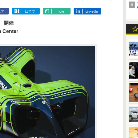
ェア
はてブ
note
LinkedIn
） 開催
 Center