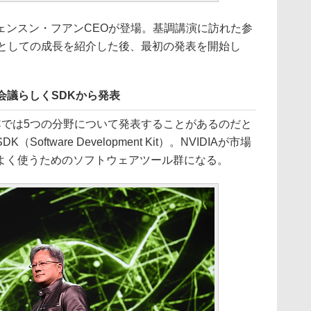
ンスン・フアンCEOが登場。基調講演に訪れた参
トとしての成長を紹介した後、最初の発表を開始し
会議らしくSDKから発表
TCでは5つの分野について発表することがあるのだと
ftware Development Kit）。NVIDIAが市場
よく使うためのソフトウェアツール群になる。