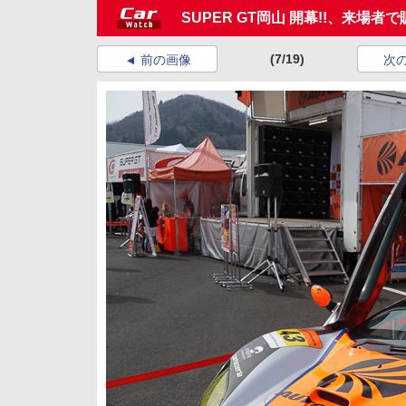
SUPER GT岡山 開幕!!、来場
(7/19)
前の画像
次