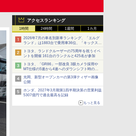
アクセスランキング
1時間
24時間
1週間
1カ月
2026年7月の車名別新車ランキング、「エルグ
ランド」は1883台で乗用車36位、「キックス」
は2591台で27位に
トヨタ、ランドクルーザーの75周年を祝うイベ
ントを開催 161台のランクルと425名が参加
トヨタ、「GR86」一部改良 3眼カメラ採用や
MT仕様の5速から4速へのダウンシフト時の操
作性向上など
光岡、新型オープンカーの第3弾ティザー画像
公開
ホンダ、2027年3月期第1四半期決算の営業利益
5307億円で過去最高を記録
もっと見る