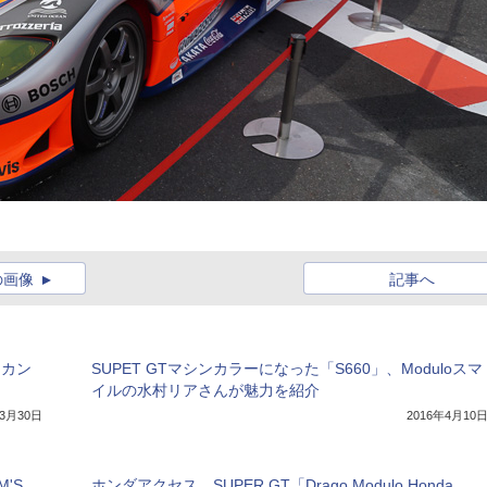
の画像
記事へ
ラカン
SUPET GTマシンカラーになった「S660」、Moduloスマ
イルの水村リアさんが魅力を紹介
年3月30日
2016年4月10
'S
ホンダアクセス、SUPER GT「Drago Modulo Honda