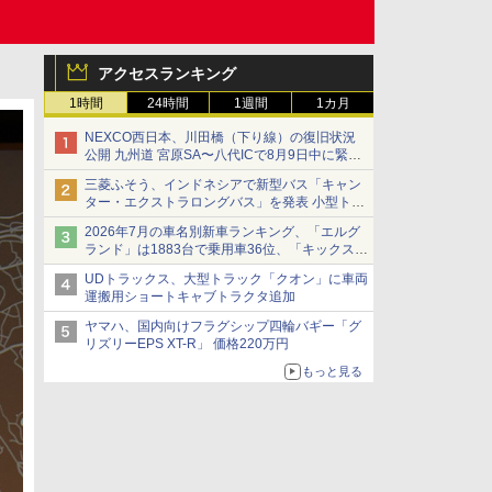
アクセスランキング
1時間
24時間
1週間
1カ月
NEXCO西日本、川田橋（下り線）の復旧状況
公開 九州道 宮原SA〜八代ICで8月9日中に緊急
車両を通行可能に
三菱ふそう、インドネシアで新型バス「キャン
ター・エクストラロングバス」を発表 小型トラ
ックベースの観光・旅客輸送向けバス
2026年7月の車名別新車ランキング、「エルグ
ランド」は1883台で乗用車36位、「キックス」
は2591台で27位に
UDトラックス、大型トラック「クオン」に車両
運搬用ショートキャブトラクタ追加
ヤマハ、国内向けフラグシップ四輪バギー「グ
リズリーEPS XT-R」 価格220万円
もっと見る