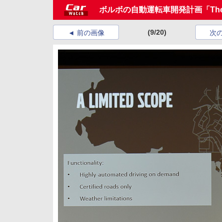
ボルボの自動運転車開発計画「The Dri
(9/20)
前の画像
次