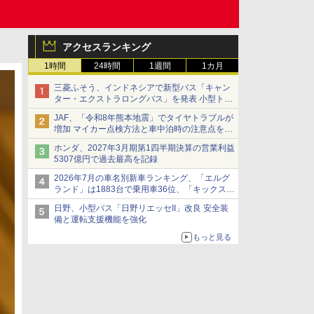
アクセスランキング
1時間
24時間
1週間
1カ月
三菱ふそう、インドネシアで新型バス「キャン
ター・エクストラロングバス」を発表 小型トラ
ックベースの観光・旅客輸送向けバス
JAF、「令和8年熊本地震」でタイヤトラブルが
増加 マイカー点検方法と車中泊時の注意点を呼
びかけ
ホンダ、2027年3月期第1四半期決算の営業利益
5307億円で過去最高を記録
2026年7月の車名別新車ランキング、「エルグ
ランド」は1883台で乗用車36位、「キックス」
は2591台で27位に
日野、小型バス「日野リエッセII」改良 安全装
備と運転支援機能を強化
もっと見る