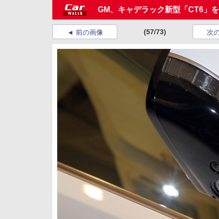
GM、キャデラック新型「CT6」
(57/73)
前の画像
次