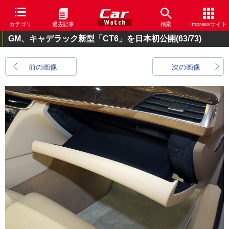
カテゴリ
過去記事
検索
Impressサイト
GM、キャデラック新型「CT6」を日本初公開
(63/73)
前の画像
次の画像