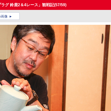
プラグ 鈴鹿2＆4レース」観戦記
(57/59)
の画像