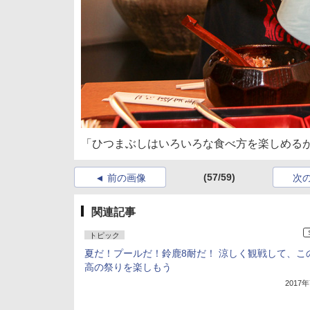
「ひつまぶしはいろいろな食べ方を楽しめる
(57/59)
前の画像
次
関連記事
トピック
夏だ！プールだ！鈴鹿8耐だ！ 涼しく観戦して、こ
高の祭りを楽しもう
2017