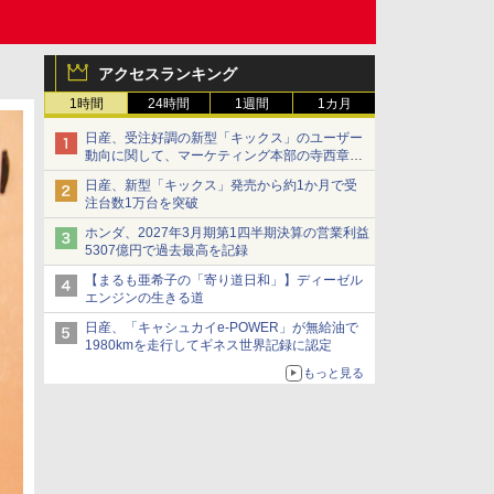
アクセスランキング
1時間
24時間
1週間
1カ月
日産、受注好調の新型「キックス」のユーザー
動向に関して、マーケティング本部の寺西章氏
が解説
日産、新型「キックス」発売から約1か月で受
注台数1万台を突破
ホンダ、2027年3月期第1四半期決算の営業利益
5307億円で過去最高を記録
【まるも亜希子の「寄り道日和」】ディーゼル
エンジンの生きる道
日産、「キャシュカイe-POWER」が無給油で
1980kmを走行してギネス世界記録に認定
もっと見る