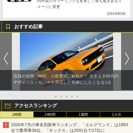
内外装のカラーリングも変更して落ち着きあるイ
メージに変更
(2014/9/19)
おすすめ記事
注目の光岡「M55」の世界観に触れた！ 古きよき時代の
デザインエッセンスを再現した相棒にしたくなる1台
●
●
●
●
●
アクセスランキング
1時間
24時間
1週間
1カ月
2026年7月の車名別新車ランキング、「エルグランド」は1883
台で乗用車36位、「キックス」は2591台で27位に