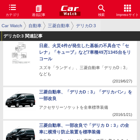
カテゴリ
過去記事
検索
Impressサイト
Car Watch
自動車
三菱自動車
デリカD:3
デリカD:3 関連記事
日産、火災4件が発生した基板の不具合で「セ
レナ」「キューブ」など7車種49万1345台をリ
コール
スズキ「ランディ」、三菱自動車「デリカD：3」
なども
(2019/6/27)
三菱自動車、「デリカD：3」「デリカバン」を
一部改良
アクセサリーソケットを全車標準装備
(2016/1/21)
三菱自動車、一部改良で「デリカ D：3」の全
車に横滑り防止装置を標準装備