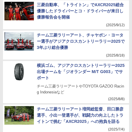
三菱自動車、「トライトン」でAXCR2025総合
優勝したドライバーとコ・ドライバーが来日し
優勝報告会を開催
(2025/9/12)
チーム三菱ラリーアート、チャヤポン・ヨータ
ー選手がアジアクロスカントリーラリー2025で
3年ぶり総合優勝
(2025/8/18)
横浜ゴム、アジアクロスカントリーラリー2025
出場チームを「ジオランダー M/T G003」でサ
ポート
チーム三菱ラリーアートやTOYOTA GAZOO Racin
g Indonesiaなど
(2025/8/8)
チーム三菱ラリーアート増岡総監督、田口勝彦
選手、小出一登選手が、戦闘力の向上したトラ
イトンで挑む「AXCR2025」への抱負を語る
(2025/7/4)