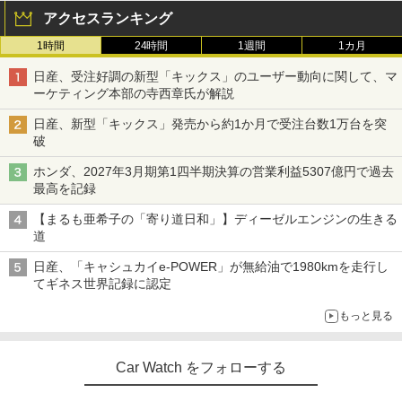
アクセスランキング
1時間
24時間
1週間
1カ月
日産、受注好調の新型「キックス」のユーザー動向に関して、マ
ーケティング本部の寺西章氏が解説
日産、新型「キックス」発売から約1か月で受注台数1万台を突
破
ホンダ、2027年3月期第1四半期決算の営業利益5307億円で過去
最高を記録
【まるも亜希子の「寄り道日和」】ディーゼルエンジンの生きる
道
日産、「キャシュカイe-POWER」が無給油で1980kmを走行し
てギネス世界記録に認定
もっと見る
Car Watch をフォローする