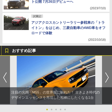
ト公開 7月26日デビューへ
(2023/7/10)
試乗記
アジアクロスカントリーラリー参戦車の「トラ
イトン」をはじめ、三菱自動車の4WD車をオフ
ロードで体験
(2022/10/18)
おすすめ記事
注目の光岡「M55」の世界観に触れた！ 古きよき時代の
デザインエッセンスを再現した相棒にしたくなる1台
●
●
●
●
●