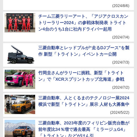
(2024/8/6)
チーム三菱ラリーアート、「アジアクロスカン
トリーラリー2024」の参戦体制発表 トライト
ン4台のうち1台に社内ドライバー起用
(2024/7/4)
三菱自動車とレッドブルが“走るDJブース”を製
作 新型「トライトン」イベントカー公開
(2024/7/3)
竹岡圭さんがラリーに挑戦、新型「トライト
ン」で「XCRスプリントカップ北海道」参戦
(2024/7/2)
三菱自動車、人とくるまのテクノロジー展2024
横浜で新型「トライトン」展示 人材も大募集中
(2024/5/22)
三菱自動車、2023年度のフィリピン販売台数が
前年度比34％増で過去最高 「ミラージュG4」
「トライトン」などがけん引