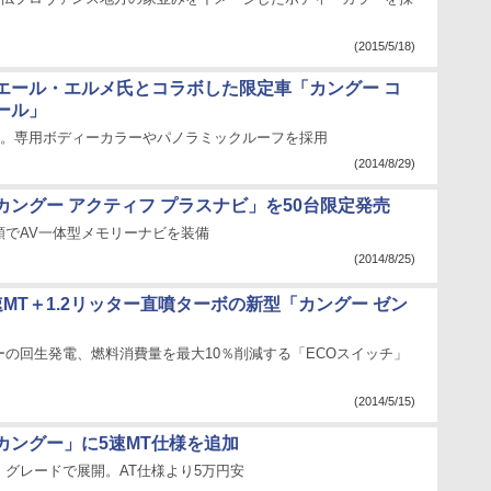
(2015/5/18)
エール・エルメ氏とコラボした限定車「カングー コ
ール」
販売。専用ボディーカラーやパノラミックルーフを採用
(2014/8/29)
カングー アクティフ プラスナビ」を50台限定発売
額でAV一体型メモリーナビを装備
(2014/8/25)
MT＋1.2リッター直噴ターボの新型「カングー ゼン
ーの回生発電、燃料消費量を最大10％削減する「ECOスイッチ」
(2014/5/15)
カングー」に5速MT仕様を追加
」グレードで展開。AT仕様より5万円安