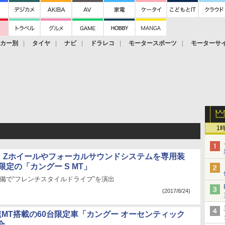
ーカー別
タイヤ
ナビ
ドラレコ
モータースポーツ
モーターサ
1
・Zホイールやフォーカルサウンドシステムを専用装
限定の「カングー S MT」
備で“フレンチスタイルドライブ”を演出
(2017/8/24)
速MT搭載の60台限定車「カングー オーセンティック
会