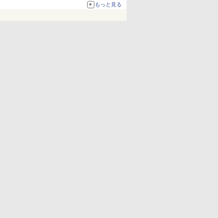
化、Windows 10/11、「Chrome」も走り回
もっと見る
る。復活記念で2026年末まで500円