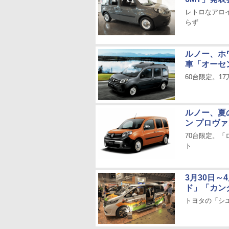
レトロなアロ
らず
ルノー、ホ
車「オーセン
60台限定。1
ルノー、夏
ン プロヴ
70台限定。
ト
3月30日～
ド」「カン
トヨタの「シエ