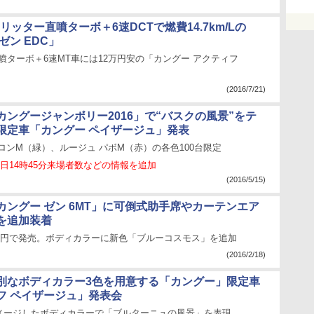
2リッター直噴ターボ＋6速DCTで燃費14.7km/Lの
ゼン EDC」
直噴ターボ＋6速MT車には12万円安の「カングー アクティフ
(2016/7/21)
カングージャンボリー2016」で“バスクの風景”をテ
限定車「カングー ペイザージュ」発表
ロンM（緑）、ルージュ パボM（赤）の各色100台限定
7日14時45分来場者数などの情報を追加
(2016/5/15)
カングー ゼン 6MT」に可倒式助手席やカーテンエア
を追加装着
7万円で発売。ボディカラーに新色「ブルーコスモス」を追加
(2016/2/18)
別なボディカラー3色を用意する「カングー」限定車
フ ペイザージュ」発表会
メージしたボディカラーで「ブルターニュの風景」を表現