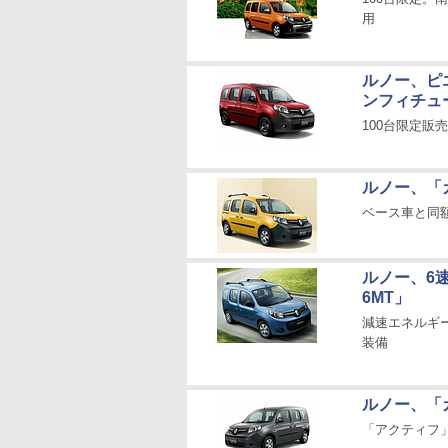
用
ルノー、ピ
ンフィチュ
100台限定
ルノー、「
ベース車と同
ルノー、6速
6MT」
減速エネルギ
装備
ルノー、「
「アクティフ