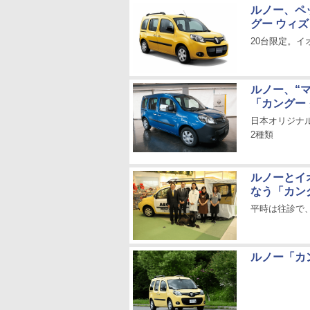
ルノー、ペ
グー ウィズ
20台限定。
ルノー、“
「カングー
日本オリジナル
2種類
ルノーとイ
なう「カン
平時は往診で
ルノー「カ