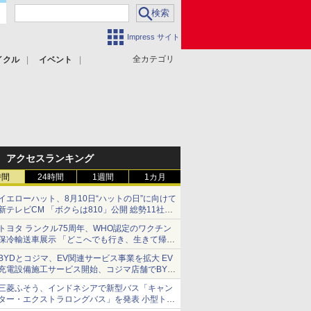
Impress サイト
全カテゴリ
イクル
イベント
アクセスランキング
時間
24時間
1週間
1カ月
イエローハット、8月10日“ハットの日”に向けて
新テレビCM 「ボクらは810」公開 総勢11社
107名が参画
トヨタ ランクル75周年、WHO認定のワクチン
保冷輸送車展示 「どこへでも行き、生きて帰っ
てこられる」ランドクルーザーで命をつなぐ
BYDとコジマ、EV関連サービス事業を拡大 EV
充電設備施工サービス開始、コジマ店舗でBYD
車の展示・試乗イベントを強化
三菱ふそう、インドネシアで新型バス「キャン
ター・エクストラロングバス」を発表 小型トラ
ックベースの観光・旅客輸送向けバス