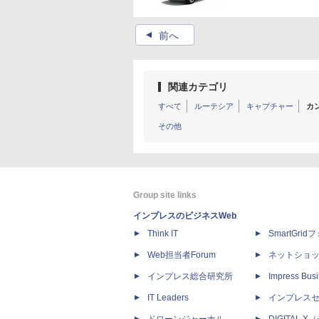
▲
前へ
関連カテゴリ
すべて
ルーテシア
キャプチャー
カ
その他
Group site links
インプレスのビジネスWeb
Think IT
SmartGri
Web担当者Forum
ネットショ
インプレス総合研究所
Impress Busi
IT Leaders
インプレス