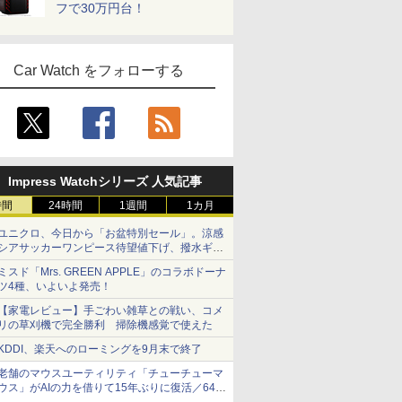
フで30万円台！
Car Watch をフォローする
Impress Watchシリーズ 人気記事
時間
24時間
1週間
1カ月
ユニクロ、今日から「お盆特別セール」。涼感
シアサッカーワンピース待望値下げ、撥水ギア
ショーツは1990円に
ミスド「Mrs. GREEN APPLE」のコラボドーナ
ツ4種、いよいよ発売！
【家電レビュー】手ごわい雑草との戦い、コメ
リの草刈機で完全勝利 掃除機感覚で使えた
KDDI、楽天へのローミングを9月末で終了
老舗のマウスユーティリティ「チューチューマ
ウス」がAIの力を借りて15年ぶりに復活／64bit