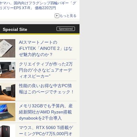
ヤマハ、国内向けフラグシップ四輪バギー「グ
リズリーEPS XT-R」 価格220万円
もっと見る
Special Site
AIスマートノートの
iFLYTEK「AINOTE 2」はな
ぜ魅力的なのか？
クリエイティブが作った2万
円台の“小さなピュアオーデ
ィオスピーカー”
性能の良いお得な中古PC情
報はこのページでチェック！
メモリ32GBでも予算内。産
経新聞社がAMD Ryzen搭載
dynabookを2千台導入
マウス、RTX 5060 Ti搭載ゲ
ーミングPCが7万5,000円オ