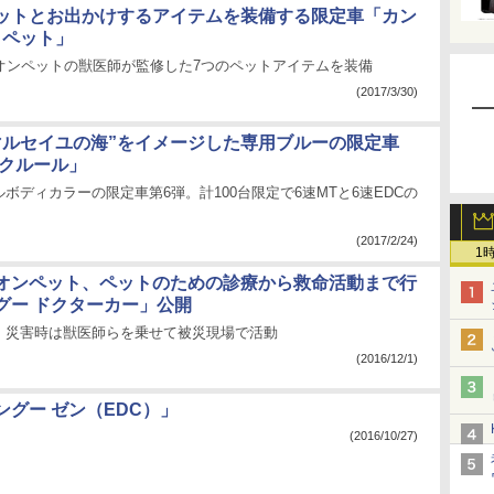
ットとお出かけするアイテムを装備する限定車「カン
 ペット」
イオンペットの獣医師が監修した7つのペットアイテムを装備
(2017/3/30)
マルセイユの海”をイメージした専用ブルーの限定車
 クルール」
ボディカラーの限定車第6弾。計100台限定で6速MTと6速EDCの
(2017/2/24)
1
オンペット、ペットのための診療から救命活動まで行
グー ドクターカー」公開
、災害時は獣医師らを乗せて被災現場で活動
(2016/12/1)
ングー ゼン（EDC）」
(2016/10/27)