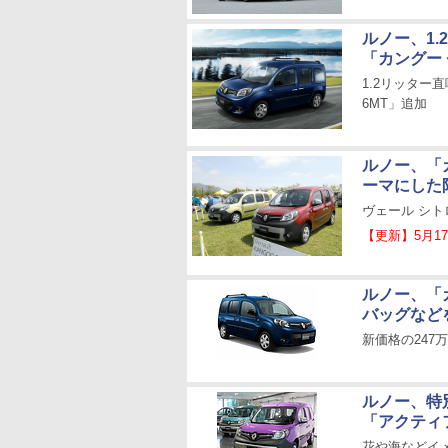
ルノー、1.
「カングー 
1.2リッター
6MT」追加
ルノー、「
ーマにした
ヴェール シト
【更新】5月1
ルノー、「
バッグなど
新価格の24
ルノー、特
「アクティ
花や海などイ