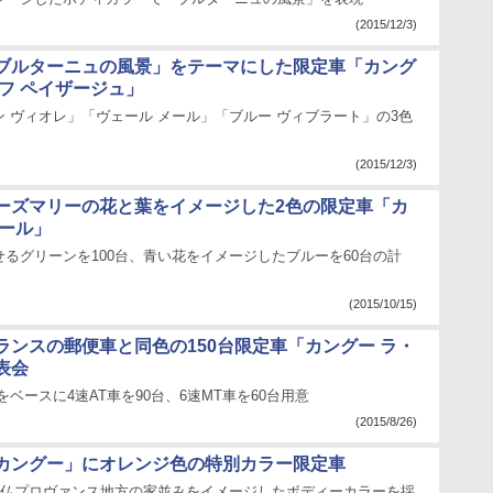
(2015/12/3)
ブルターニュの風景」をテーマにした限定車「カング
ィフ ペイザージュ」
 ヴィオレ」「ヴェール メール」「ブルー ヴィブラート」の3色
(2015/12/3)
ーズマリーの花と葉をイメージした2色の限定車「カ
ルール」
るグリーンを100台、青い花をイメージしたブルーを60台の計
(2015/10/15)
ランスの郵便車と同色の150台限定車「カングー ラ・
表会
をベースに4速AT車を90台、6速MT車を60台用意
(2015/8/26)
カングー」にオレンジ色の特別カラー限定車
。南仏プロヴァンス地方の家並みをイメージしたボディーカラーを採