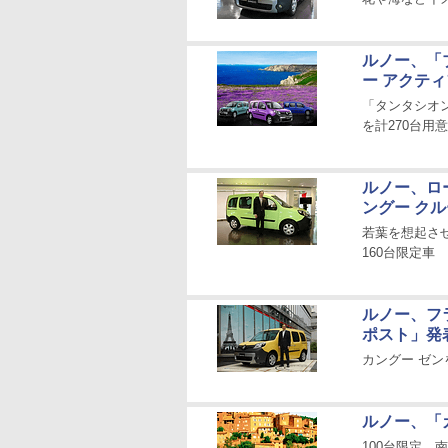
ルノー、「
ー アクテ
「タンタシオン
を計270台用意
ルノー、ロ
ングー ク
若葉を想起させ
160台限定車
ルノー、フ
ポスト」発
カングー ゼン
ルノー、「
100台限定