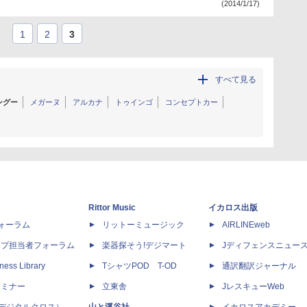
(2014/1/17)
1
2
3
すべて見る
ングー
メガーヌ
アルカナ
トゥインゴ
コンセプトカー
Rittor Music
イカロス出版
dフォーラム
リットーミュージック
AIRLINEweb
ップ担当者フォーラム
楽器探そう!デジマート
Jディフェンスニュー
ness Library
TシャツPOD T-OD
通訳翻訳ジャーナル
セミナー
立東舎
JレスキューWeb