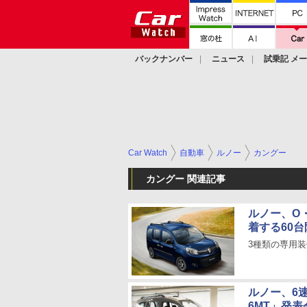
バックナンバー
ニュース
試乗記 メ
カスタム
Car Watch
自動車
ルノー
カングー
カングー 関連記事
ルノー、O
着する60台
3種類の専用装
ルノー、6
6MT」発表