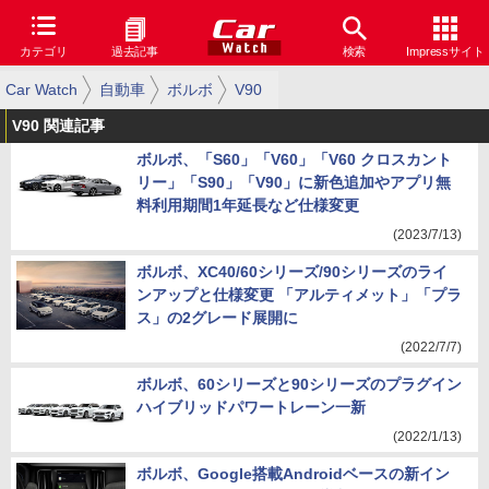
カテゴリ
過去記事
検索
Impressサイト
Car Watch
自動車
ボルボ
V90
V90 関連記事
ボルボ、「S60」「V60」「V60 クロスカント
リー」「S90」「V90」に新色追加やアプリ無
料利用期間1年延長など仕様変更
(2023/7/13)
ボルボ、XC40/60シリーズ/90シリーズのライ
ンアップと仕様変更 「アルティメット」「プラ
ス」の2グレード展開に
(2022/7/7)
ボルボ、60シリーズと90シリーズのプラグイン
ハイブリッドパワートレーン一新
(2022/1/13)
ボルボ、Google搭載Androidベースの新イン