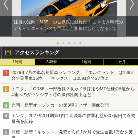
注目の光岡「M55」の世界観に触れた！ 古きよき時代の
デザインエッセンスを再現した相棒にしたくなる1台
●
●
●
●
●
アクセスランキング
1時間
24時間
1週間
1カ月
2026年7月の車名別新車ランキング、「エルグランド」は1883
台で乗用車36位、「キックス」は2591台で27位に
トヨタ、「GR86」一部改良 3眼カメラ採用やMT仕様の5速から
4速へのダウンシフト時の操作性向上など
光岡、新型オープンカーの第3弾ティザー画像公開
ホンダ、2027年3月期第1四半期決算の営業利益5307億円で過去
最高を記録
日産、新型「キックス」発売から約1か月で受注台数1万台を突
破