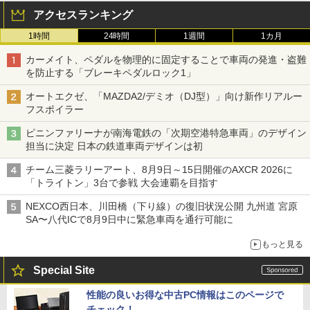
アクセスランキング
1時間
24時間
1週間
1カ月
カーメイト、ペダルを物理的に固定することで車両の発進・盗難
を防止する「ブレーキペダルロック1」
オートエクゼ、「MAZDA2/デミオ（DJ型）」向け新作リアルー
フスポイラー
ピニンファリーナが南海電鉄の「次期空港特急車両」のデザイン
担当に決定 日本の鉄道車両デザインは初
チーム三菱ラリーアート、8月9日～15日開催のAXCR 2026に
「トライトン」3台で参戦 大会連覇を目指す
NEXCO西日本、川田橋（下り線）の復旧状況公開 九州道 宮原
SA〜八代ICで8月9日中に緊急車両を通行可能に
もっと見る
Special Site
性能の良いお得な中古PC情報はこのページで
チェック！