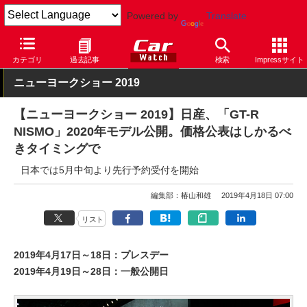
Powered by
Translate
Car Watch
イベント
ニューヨークショー
2019
カテゴリ
過去記事
検索
Impressサイト
ニューヨークショー 2019
【ニューヨークショー 2019】日産、「GT-R
NISMO」2020年モデル公開。価格公表はしかるべ
きタイミングで
日本では5月中旬より先行予約受付を開始
編集部：椿山和雄
2019年4月18日 07:00
リスト
2019年4月17日～18日：プレスデー
2019年4月19日～28日：一般公開日