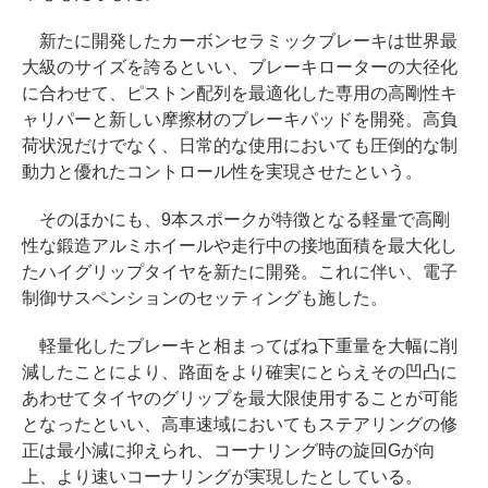
新たに開発したカーボンセラミックブレーキは世界最
大級のサイズを誇るといい、ブレーキローターの大径化
に合わせて、ピストン配列を最適化した専用の高剛性キ
ャリパーと新しい摩擦材のブレーキパッドを開発。高負
荷状況だけでなく、日常的な使用においても圧倒的な制
動力と優れたコントロール性を実現させたという。
そのほかにも、9本スポークが特徴となる軽量で高剛
性な鍛造アルミホイールや走行中の接地面積を最大化し
たハイグリップタイヤを新たに開発。これに伴い、電子
制御サスペンションのセッティングも施した。
軽量化したブレーキと相まってばね下重量を大幅に削
減したことにより、路面をより確実にとらえその凹凸に
あわせてタイヤのグリップを最大限使用することが可能
となったといい、高車速域においてもステアリングの修
正は最小減に抑えられ、コーナリング時の旋回Gが向
上、より速いコーナリングが実現したとしている。