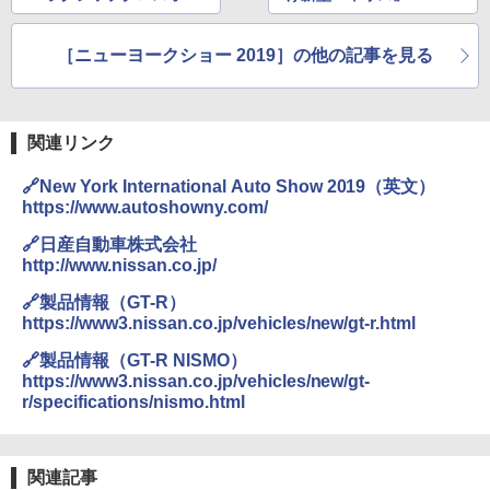
バーSUV「アウトバッ
年モデル公開
ク」（米国仕様）を世
［ニューヨークショー 2019］の他の記事を見る
界初公開
関連リンク
🔗New York International Auto Show 2019（英文）
https://www.autoshowny.com/
🔗日産自動車株式会社
http://www.nissan.co.jp/
🔗製品情報（GT-R）
https://www3.nissan.co.jp/vehicles/new/gt-r.html
🔗製品情報（GT-R NISMO）
https://www3.nissan.co.jp/vehicles/new/gt-
r/specifications/nismo.html
関連記事