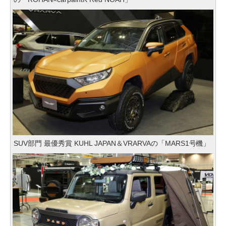
SUV部門 最優秀賞 KUHL JAPAN＆VRARVAの「MARS1号機」