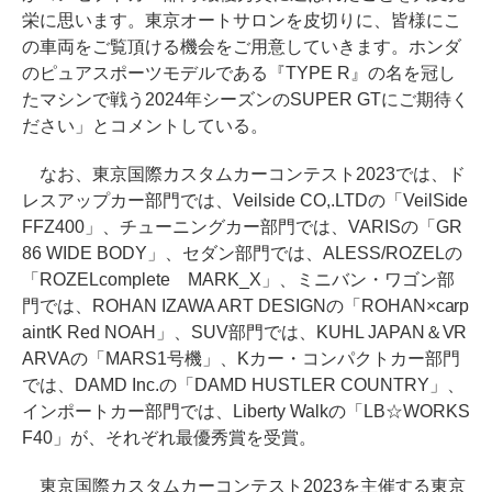
栄に思います。東京オートサロンを皮切りに、皆様にこ
の車両をご覧頂ける機会をご用意していきます。ホンダ
のピュアスポーツモデルである『TYPE R』の名を冠し
たマシンで戦う2024年シーズンのSUPER GTにご期待く
ださい」とコメントしている。
なお、東京国際カスタムカーコンテスト2023では、ド
レスアップカー部門では、Veilside CO,.LTDの「VeilSide
FFZ400」、チューニングカー部門では、VARISの「GR
86 WIDE BODY」、セダン部門では、ALESS/ROZELの
「ROZELcomplete MARK_X」、ミニバン・ワゴン部
門では、ROHAN IZAWA ART DESIGNの「ROHAN×carp
aintK Red NOAH」、SUV部門では、KUHL JAPAN＆VR
ARVAの「MARS1号機」、Kカー・コンパクトカー部門
では、DAMD Inc.の「DAMD HUSTLER COUNTRY」、
インポートカー部門では、Liberty Walkの「LB☆WORKS
F40」が、それぞれ最優秀賞を受賞。
東京国際カスタムカーコンテスト2023を主催する東京