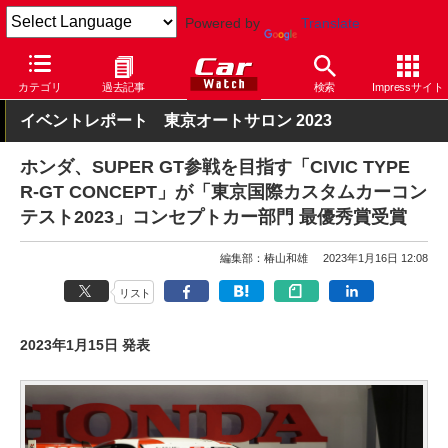
Powered by
Translate
Car Watch
イベント
東京オートサロン
2023
カテゴリ
過去記事
検索
Impressサイト
イベントレポート 東京オートサロン 2023
ホンダ、SUPER GT参戦を目指す「CIVIC TYPE
R-GT CONCEPT」が「東京国際カスタムカーコン
テスト2023」コンセプトカー部門 最優秀賞受賞
編集部：椿山和雄
2023年1月16日 12:08
リスト
2023年1月15日 発表