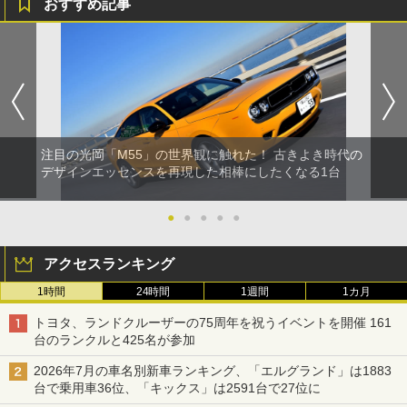
おすすめ記事
注目の光岡「M55」の世界観に触れた！ 古きよき時代の
デザインエッセンスを再現した相棒にしたくなる1台
●
●
●
●
●
アクセスランキング
1時間
24時間
1週間
1カ月
トヨタ、ランドクルーザーの75周年を祝うイベントを開催 161
台のランクルと425名が参加
2026年7月の車名別新車ランキング、「エルグランド」は1883
台で乗用車36位、「キックス」は2591台で27位に