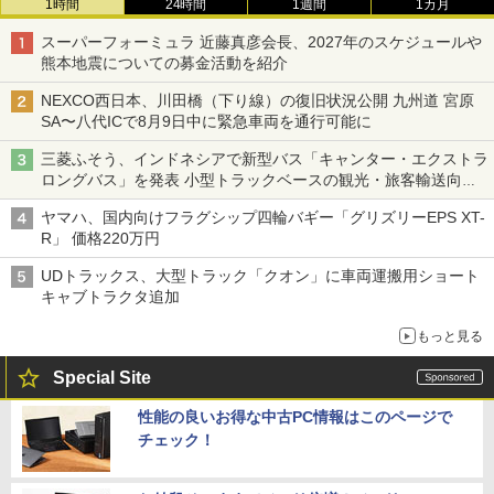
1時間
24時間
1週間
1カ月
スーパーフォーミュラ 近藤真彦会長、2027年のスケジュールや
熊本地震についての募金活動を紹介
NEXCO西日本、川田橋（下り線）の復旧状況公開 九州道 宮原
SA〜八代ICで8月9日中に緊急車両を通行可能に
三菱ふそう、インドネシアで新型バス「キャンター・エクストラ
ロングバス」を発表 小型トラックベースの観光・旅客輸送向け
バス
ヤマハ、国内向けフラグシップ四輪バギー「グリズリーEPS XT-
R」 価格220万円
UDトラックス、大型トラック「クオン」に車両運搬用ショート
キャブトラクタ追加
もっと見る
Special Site
性能の良いお得な中古PC情報はこのページで
チェック！