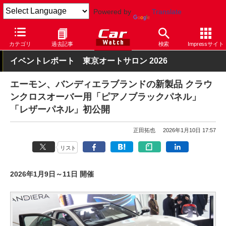
Powered by
Translate
Car Watch
カスタム
カー用品
カテゴリ
過去記事
検索
Impressサイト
イベントレポート 東京オートサロン 2026
エーモン、バンディエラブランドの新製品 クラウ
ンクロスオーバー用「ピアノブラックパネル」
「レザーパネル」初公開
正田拓也
2026年1月10日 17:57
リスト
2026年1月9日～11日 開催