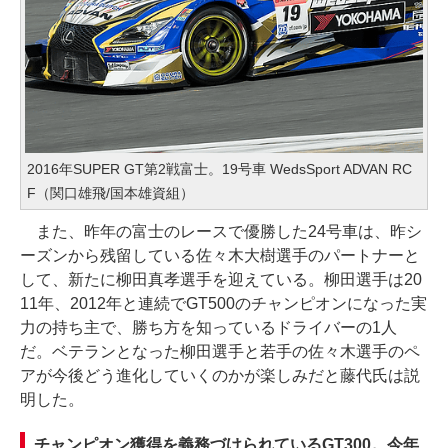
2016年SUPER GT第2戦富士。19号車 WedsSport ADVAN RC
F（関口雄飛/国本雄資組）
また、昨年の富士のレースで優勝した24号車は、昨シ
ーズンから残留している佐々木大樹選手のパートナーと
して、新たに柳田真孝選手を迎えている。柳田選手は20
11年、2012年と連続でGT500のチャンピオンになった実
力の持ち主で、勝ち方を知っているドライバーの1人
だ。ベテランとなった柳田選手と若手の佐々木選手のペ
アが今後どう進化していくのかが楽しみだと藤代氏は説
明した。
チャンピオン獲得を義務づけられているGT300。今年