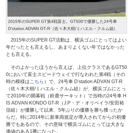
2015年のSUPER GT第4戦富士。GT500で優勝した24号車
D'station ADVAN GT-R（佐々木大樹/ミハエル・クルム組）
2015年のSUPER GT活動は、横浜ゴムにとってはよい
年だったとも言えるし、あまりよくない年ではなかった
とも言える。
そのよかったほうから言えば、上位クラスであるGT50
0において富士スピードウェイで行なわれた第4戦（その
時の模様は
こちら
）で、24号車 D'station ADVAN GT-R
（佐々木大樹/ミハエル・クルム組）が、横浜ゴムにとっ
て2010年の開幕戦（鈴鹿サーキット）で当時の24号車 H
IS ADVAN KONDO GT-R（J.P・デ・オリベイラ/安田裕
信組）が優勝して以来、5年ぶりの優勝を勝ち獲ったか
らだ。特に2014年に新車両規定が導入されてからの初優
勝でもあるので、その意味で横浜ゴムにとっては大きな
価値のある1勝になった。