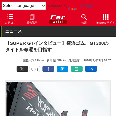
Powered by
Translate
Car Watch
タイヤ
横浜ゴム
カテゴリ
過去記事
検索
Impressサイト
ニュース
【SUPER GTインタビュー】横浜ゴム、GT300の
タイトル奪還を目指す
笠原一輝
Photo：安田 剛
Photo：奥川浩彦
2016年7月22日 18:57
リスト