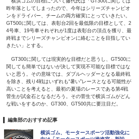
横浜ゴムの目標について藤代氏は「GT300に関しては
昨年落としてしまったので、今年はシリーズチャンピオ
ンをドライバー、チームの両方確実にとっていきたい。
GT500に関しては、表彰台2回を最低限の目標として、2
4号車、19号車それぞれが1度は表彰台の頂点を獲り、最
終戦までシリーズチャンピオンに絡むことを目指してい
きたい」とする。
GT300に関しては現実的な目標だと思うし、GT500に
関しても簡単ではないが決して実現不可能な目標ではな
いと思う。その意味では、ダブルヘッダーとなる最終戦
を除き、残り4戦はいずれも“暑い”レースとなる可能性が
高いことを考えると、最初の夏場のレースである第4戦
菅生が試金石となるだろう。その菅生で横浜ゴムがどん
な戦いをするのか、GT300、GT500共に要注目だ。
編集部のおすすめ記事
横浜ゴム、モータースポーツ活動強化に