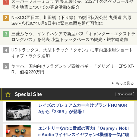
スーパーフォーミュラ 近藤真彦会長、2027年のスケジュールや
熊本地震についての募金活動を紹介
NEXCO西日本、川田橋（下り線）の復旧状況公開 九州道 宮原
SA〜八代ICで8月9日中に緊急車両を通行可能に
三菱ふそう、インドネシアで新型バス「キャンター・エクストラ
ロングバス」を発表 小型トラックベースの観光・旅客輸送向け
バス
UDトラックス、大型トラック「クオン」に車両運搬用ショート
キャブトラクタ追加
ヤマハ、国内向けフラグシップ四輪バギー「グリズリーEPS XT-
R」 価格220万円
もっと見る
Special Site
レイズのプレミアムカー向けブランドHOMUR
Aから「2×9R」が登場！
エントリーなのに脅威の実力!「Osprey」Nobl
e Audioワイヤレスイヤフォン4機種を一気に聴