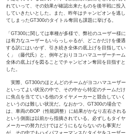
れていって、その効果が確認出来たものを後半戦に投入
していきたいとした。また、昨年はチャンピオンを逃し
てしまったGT300のタイトル奪回も課題に挙げる。
「GT300に関しては車種が多様で、弊社のユーザー様に
は有力なユーザーもいらっしゃるが、どこかだけを優遇
する訳にはいかず、引き続き全体の底上げを目指してい
く」（藤代氏）と、例年どおりヨコハマユーザーチーム
全体の底上げを図ることでチャンピオン奪回を目指すと
した。
実際、GT300のほとんどのチームがヨコハマユーザー
といってよい状況の中で、その中から特定のチームだけ
に焦点を当てている他のタイヤメーカーと競合していく
というのは難しい状況だ。なおかつ、GT300の場合で
は、車両のBOP（性能調整）に結果がかなり左右される
という側面は以前から指摘されている。必ずしもタイヤ
メーカーの努力だけではどうにもならないのも事実だ
が、その中でもハイパフォーマンスなタイヤをユーザー