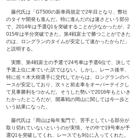
藤代氏は「GT500の新車両規定で2年目となり、弊社
のタイヤ開発も進んだ。特に進んだのは速さという部分
で、2014年は予選Q1を突破することが少なかったが、2
015年は半分突破できた。第4戦富士で勝つことができた
のは、ロングランのタイムが安定して速かったからだ」
と説明する。
実際、第4戦富士の予選で24号車は予選6位で、決して
予選上位に来ていた訳ではない。しかし、レース後半、
特に佐々木大樹選手に交代してからは、ロングランのペ
ースが安定しており、次々と前走車をオーバーテイクし
て見事勝利をつかんだ。そうした勢いで2016年もといき
たかったところだが、開幕戦の岡山に関しては今一歩と
いう結果になった。
藤代氏は「岡山は毎年鬼門で、苦手としている部分が
取り切れていないというのが実情。その中で19号車が予
選Q1を突破してくれ、レースでも9位に入ってくれた。