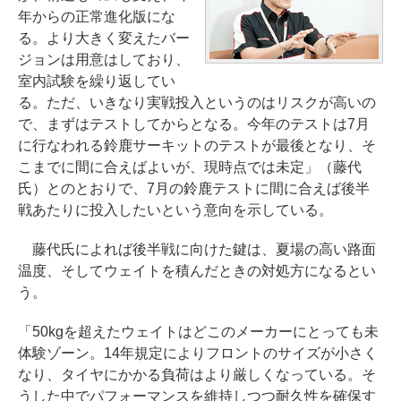
年からの正常進化版にな
る。より大きく変えたバー
ジョンは用意はしており、
室内試験を繰り返してい
る。ただ、いきなり実戦投入というのはリスクが高いの
で、まずはテストしてからとなる。今年のテストは7月
に行なわれる鈴鹿サーキットのテストが最後となり、そ
こまでに間に合えばよいが、現時点では未定」（藤代
氏）とのとおりで、7月の鈴鹿テストに間に合えば後半
戦あたりに投入したいという意向を示している。
藤代氏によれば後半戦に向けた鍵は、夏場の高い路面
温度、そしてウェイトを積んだときの対処方になるとい
う。
「50kgを超えたウェイトはどこのメーカーにとっても未
体験ゾーン。14年規定によりフロントのサイズが小さく
なり、タイヤにかかる負荷はより厳しくなっている。そ
うした中でパフォーマンスを維持しつつ耐久性を確保す