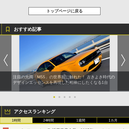
トップページに戻る
おすすめ記事
注目の光岡「M55」の世界観に触れた！ 古きよき時代の
デザインエッセンスを再現した相棒にしたくなる1台
●
●
●
●
●
アクセスランキング
1時間
24時間
1週間
1カ月