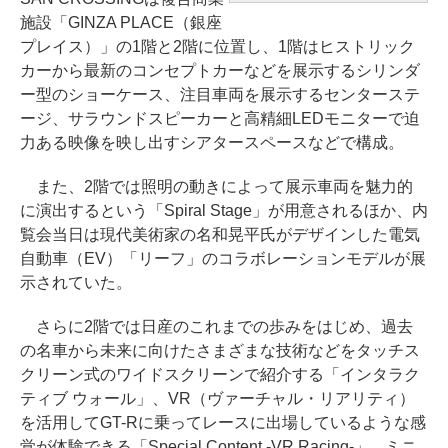
施設「GINZA PLACE（銀座
プレイス）」の1階と2階に位置し、1階はヒストリック
カーから最新のコンセプトカーなどを展示するシリンダ
ー型のショーケース、注目車両を展示するセンターステ
ージ、サラウンドスピーカーと高精細LEDモニターで迫
力ある映像を映し出すシアタースペースなどで構成。
また、2階では照明の動きによって展示車両を魅力的
に演出するという「Spiral Stage」が用意されるほか、内
覧会当日は現代美術家の名和晃平氏がデザインした電気
自動車（EV）「リーフ」のコラボレーションモデルが展
示されていた。
さらに2階では日産のこれまでの歩みをはじめ、過去
の名車から未来に向けたさまざまな技術などをタッチス
クリーン式のワイドスクリーンで紹介する「インタラク
ティブ ウォール」、VR（ヴァーチャル・リアリティ）
を活用してGT-Rに乗ってレースに出場しているような感
覚が体験できる「Special Content -VR Racing-」、ミニ