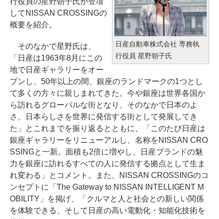
行役員の星野朝子氏が登壇
してNISSAN CROSSINGの
概要を紹介。
日産自動車株式会社 専務執
そのなかで星野氏は、
行役員 星野朝子氏
「日産は1963年8月にこの
地で日産ギャラリーをオー
プンし、50年以上の間、銀座のランドマークの1つとし
て多くの方々に親しまれてきた。今や銀座は世界各国か
ら訪れるグローバルな街となり、そのなかで日本のよ
さ、日本らしさを世界に発信する街として発展してき
た」とこれまでを振り返るとともに、「このたび日産は
銀座ギャラリーをリニューアルし、名称をNISSAN CRO
SSINGと一新。面積も2倍に増やし、日産ブランドの魅
力を銀座に訪れるすべての人に発信する拠点として生ま
れ変わる」とコメント。また、NISSAN CROSSINGのコ
ンセプトに「The Gateway to NISSAN INTELLIGENT M
OBILITY」を掲げ、「クルマと人と社会との新しい関係
を体験できる、そして日産の高い電動化・知能化技術を