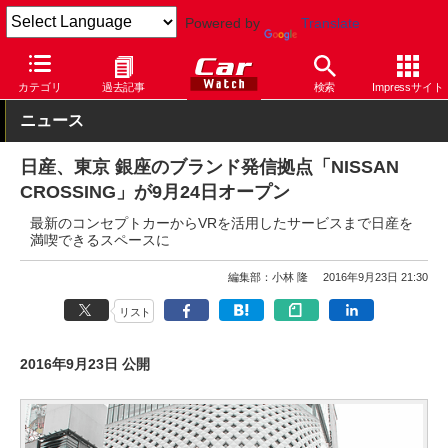
Powered by
Translate
Car Watch
自動車
日産
カテゴリ
過去記事
検索
Impressサイト
ニュース
日産、東京 銀座のブランド発信拠点「NISSAN
CROSSING」が9月24日オープン
最新のコンセプトカーからVRを活用したサービスまで日産を
満喫できるスペースに
編集部：小林 隆
2016年9月23日 21:30
リスト
2016年9月23日 公開