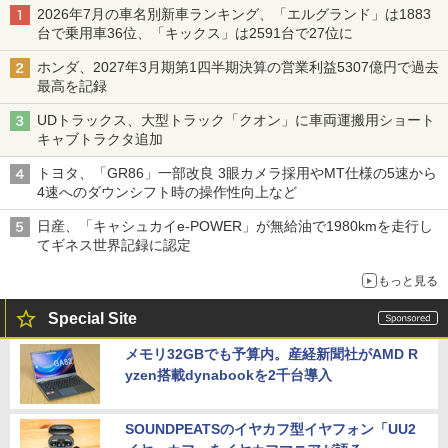
2026年7月の車名別新車ランキング、「エルグランド」は1883
台で乗用車36位、「キックス」は2591台で27位に
ホンダ、2027年3月期第1四半期決算の営業利益5307億円で過去
最高を記録
UDトラックス、大型トラック「クオン」に車両運搬用ショート
キャブトラクタ追加
トヨタ、「GR86」一部改良 3眼カメラ採用やMT仕様の5速から
4速へのダウンシフト時の操作性向上など
日産、「キャシュカイe-POWER」が無給油で1980kmを走行し
てギネス世界記録に認定
もっと見る
Special Site
メモリ32GBでも予算内。産経新聞社がAMD R
yzen搭載dynabookを2千台導入
SOUNDPEATSのイヤカフ型イヤフォン「UU2