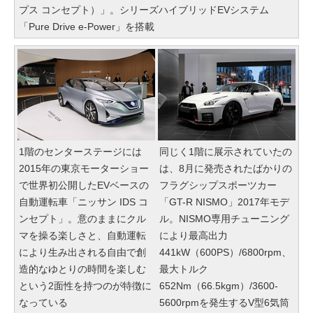
プス コンセプト）」。シリーズハイブリッドEVシステム
「Pure Drive e-Power」を搭載
1階のセンターステージには
同じく1階に展示されていたの
2015年の東京モーターショー
は、8月に発売されたばかりの
で世界初公開したEVベースの
フラグシップスポーツカー
自動運転車「ニッサン IDS コ
「GT-R NISMO」2017年モデ
ンセプト」。意のままにクル
ル。NISMO専用チューニング
マを操る楽しさと、自動運転
により最高出力
により生み出される自由で創
441kW（600PS）/6800rpm、
造的なゆとりの時間を楽しむ
最大トルク
という2面性を持つのが特徴に
652Nm（66.5kgm）/3600-
なっている
5600rpmを発生するV型6気筒