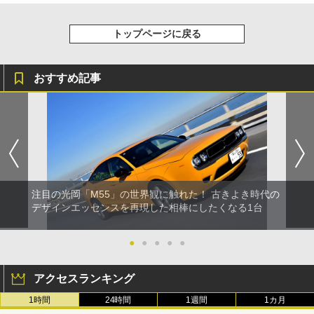
トップページに戻る
おすすめ記事
注目の光岡「M55」の世界観に触れた！ 古きよき時代の
デザインエッセンスを再現した相棒にしたくなる1台
●
●
●
●
●
アクセスランキング
1時間
24時間
1週間
1カ月