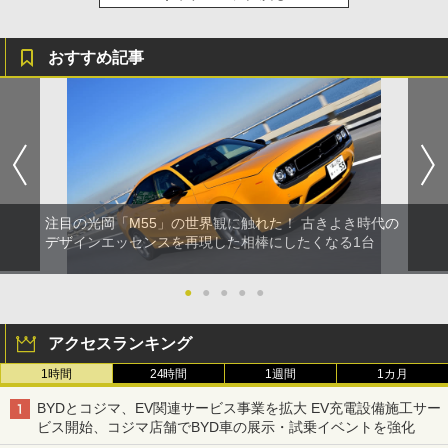
おすすめ記事
注目の光岡「M55」の世界観に触れた！ 古きよき時代の
デザインエッセンスを再現した相棒にしたくなる1台
●
●
●
●
●
アクセスランキング
1時間
24時間
1週間
1カ月
BYDとコジマ、EV関連サービス事業を拡大 EV充電設備施工サー
ビス開始、コジマ店舗でBYD車の展示・試乗イベントを強化