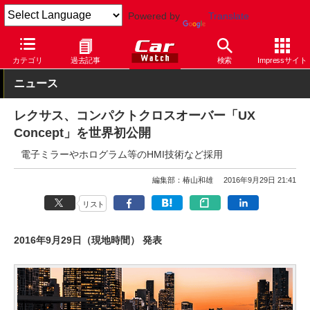
Powered by
Translate
Car Watch
自動車
レクサス
カテゴリ
過去記事
検索
Impressサイト
ニュース
レクサス、コンパクトクロスオーバー「UX
Concept」を世界初公開
電子ミラーやホログラム等のHMI技術など採用
編集部：椿山和雄
2016年9月29日 21:41
リスト
2016年9月29日（現地時間） 発表