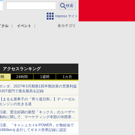
Impress サイト
全カテゴリ
イクル
イベント
アクセスランキング
時間
24時間
1週間
1カ月
ホンダ、2027年3月期第1四半期決算の営業利益
5307億円で過去最高を記録
【まるも亜希子の「寄り道日和」】ディーゼル
エンジンの生きる道
日産、受注好調の新型「キックス」のユーザー
動向に関して、マーケティング本部の寺西章氏
が解説
日産、「キャシュカイe-POWER」が無給油で
1980kmを走行してギネス世界記録に認定