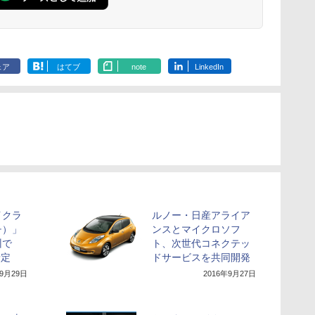
ェア
はてブ
note
LinkedIn
イクラ
ルノー・日産アライア
チ）」
ンスとマイクロソフ
州で
ト、次世代コネクテッ
予定
ドサービスを共同開発
年9月29日
2016年9月27日