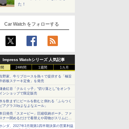
た！
Car Watch をフォローする
Impress Watchシリーズ 人気記事
時間
24時間
1週間
1カ月
吉野家、牛リブロースを熱々で提供する「極旨
牛鉄板ステーキ定食」を発売
鎌倉紅谷「クルミッ子」“切り落とし”をオンラ
インショップで限定販売
水を飲まずにビールを飲むと倒れる「ふらつく
ビアグラスbyよなよなエール」
本日発売「スヌーピー」圧縮収納ポーチ。ファ
スナー閉めるだけで着替えや荷物がスリムにま
とまる
ホンダ、2027年3月期第1四半期決算の営業利益