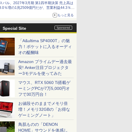
スバル、2027年3月期 第1四半期決算 売上高は
3.0％増の1兆2509億円だが、営業利益44.3％減
の426億円、当期利益10.3％減の492億円で増収
もっと見る
減益
Special Site
「A&ultima SP4000T」の魅
力！ポケットに入るオーディ
オの醍醐味
Amazon プライムデー過去最
安! Anker注目プロジェクタ
ー3モデルを使ってみた
マウス、RTX 5060 Ti搭載ゲ
ーミングPCが7万5,000円オ
フで30万円台！
お値段そのままでメモリ倍
増！メモリ32GBの「お得な
ゲーミングノート」
鳥肌ものの「DENON
HOME」サウンドを体感し