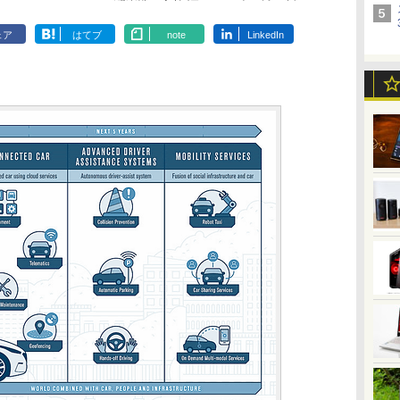
ェア
はてブ
note
LinkedIn