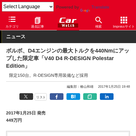
Powered by
Translate
Car Watch
自動車
ボルボ
V40
カテゴリ
過去記事
検索
Impressサイト
ニュース
ボルボ、D4エンジンの最大トルクを440Nmにアッ
プした限定車「V40 D4 R-DESIGN Polestar
Edition」
限定150台。R-DESIGN専用装備など採用
編集部：椿山和雄
2017年1月25日 19:48
リスト
2017年1月25日 発売
449万円