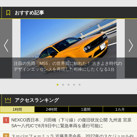
おすすめ記事
注目の光岡「M55」の世界観に触れた！ 古きよき時代の
デザインエッセンスを再現した相棒にしたくなる1台
●
●
●
●
●
アクセスランキング
1時間
24時間
1週間
1カ月
NEXCO西日本、川田橋（下り線）の復旧状況公開 九州道 宮原
SA〜八代ICで8月9日中に緊急車両を通行可能に
スーパーフォーミュラ 近藤真彦会長、2027年のスケジュールや