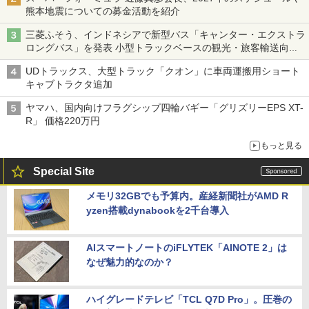
熊本地震についての募金活動を紹介
三菱ふそう、インドネシアで新型バス「キャンター・エクストラ
ロングバス」を発表 小型トラックベースの観光・旅客輸送向け
バス
UDトラックス、大型トラック「クオン」に車両運搬用ショート
キャブトラクタ追加
ヤマハ、国内向けフラグシップ四輪バギー「グリズリーEPS XT-
R」 価格220万円
もっと見る
Special Site
メモリ32GBでも予算内。産経新聞社がAMD R
yzen搭載dynabookを2千台導入
AIスマートノートのiFLYTEK「AINOTE 2」は
なぜ魅力的なのか？
ハイグレードテレビ「TCL Q7D Pro」。圧巻の