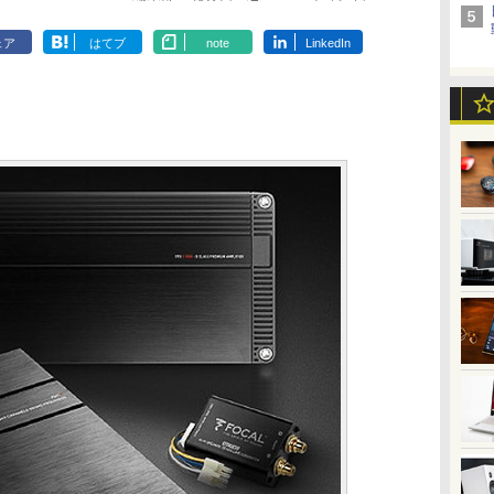
ェア
はてブ
note
LinkedIn