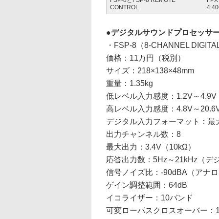
FSP-8とFSP-8 REMOTE
FP
CONTROL
4.4
デジタルサウンドプロセッサ
・FSP-8（8-CHANNEL DIGITA
価格：11万円（税別）
サイズ：218×138×48mm
重量：1.35kg
低レベル入力感度：1.2V～4.9
高レベル入力感度：4.8V～20.
デジタル入力フォーマット：最大24
出力チャンネル数：8
最大出力：3.4V（10kΩ）
応答出力数：5Hz～21kHz（デ
信号ノイズ比：-90dBA（アナログ
ゲイン調整範囲：64dB
イコライザー：10バンド
可変ローパスクロスオーバー：16H