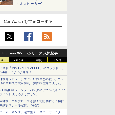
ィオスピーカー”
Car Watch をフォローする
Impress Watchシリーズ 人気記事
時間
24時間
1週間
1カ月
ミスド「Mrs. GREEN APPLE」のコラボドーナ
ツ4種、いよいよ発売！
【家電レビュー】手ごわい雑草との戦い、コメ
リの草刈機で完全勝利 掃除機感覚で使えた
NTT島田社長、ソフトバンクのセブン出資に「d
ポイント使えるようにして」
吉野家、牛リブロースを熱々で提供する「極旨
牛鉄板ステーキ定食」を発売
バーガーキング、超大型チーズバーガー「ダー