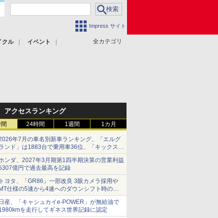
Impress サイト
全カテゴリ
イクル
イベント
アクセスランキング
時間
24時間
1週間
1カ月
2026年7月の車名別新車ランキング、「エルグ
ランド」は1883台で乗用車36位、「キックス」
は2591台で27位に
ホンダ、2027年3月期第1四半期決算の営業利益
5307億円で過去最高を記録
トヨタ、「GR86」一部改良 3眼カメラ採用や
MT仕様の5速から4速へのダウンシフト時の操
作性向上など
日産、「キャシュカイe-POWER」が無給油で
1980kmを走行してギネス世界記録に認定