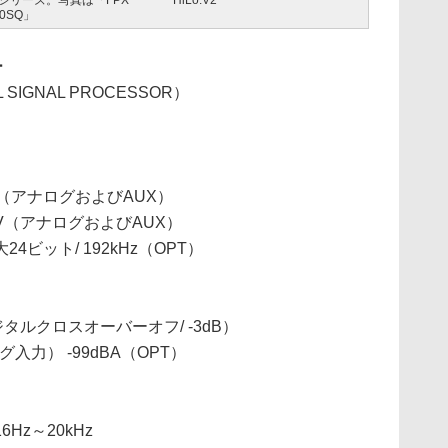
Xシリーズ。写真は「FPX
HiLo.V2
00SQ」
ー
L SIGNAL PROCESSOR）
V（アナログおよびAUX）
6V（アナログおよびAUX）
ビット/ 192kHz（OPT）
ジタルクロスオーバーオフ/ -3dB）
入力） -99dBA（OPT）
z～20kHz