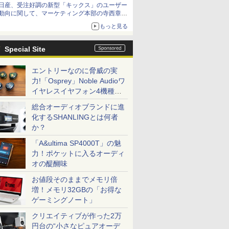
日産、受注好調の新型「キックス」のユーザー
動向に関して、マーケティング本部の寺西章氏
が解説
もっと見る
Special Site
エントリーなのに脅威の実
力!「Osprey」Noble Audioワ
イヤレスイヤフォン4機種を
一気に聴く
総合オーディオブランドに進
化するSHANLINGとは何者
か？
「A&ultima SP4000T」の魅
力！ポケットに入るオーディ
オの醍醐味
お値段そのままでメモリ倍
増！メモリ32GBの「お得な
ゲーミングノート」
クリエイティブが作った2万
円台の“小さなピュアオーデ