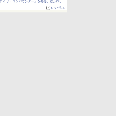
ティ ザ・ワンパウンダー」を発売。総カロリー
約1656kcal、総重量約527g！
もっと見る