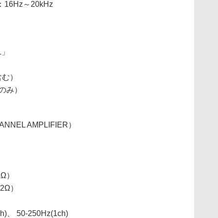
6Hz～20kHz
L」
含む）
体のみ）
HANNEL AMPLIFIER）
4Ω）
（2Ω）
 50-250Hz(1ch)