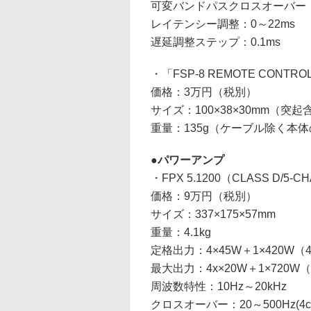
可変バンドパスクロスオーバー：1
レイテンシー調整：0～22ms
遅延調整ステップ：0.1ms
・「FSP-8 REMOTE CONTRO
価格：3万円（税別）
サイズ：100×38×30mm（突起
重量：135g（ケーブル除く本
パワーアンプ
・FPX 5.1200（CLASS D/5-C
価格：9万円（税別）
サイズ：337×175×57mm
重量：4.1kg
定格出力：4×45W＋1×420W（
最大出力：4x×20W＋1×720W
周波数特性：10Hz～20kHz
クロスオーバー：20～500Hz(4ch)、