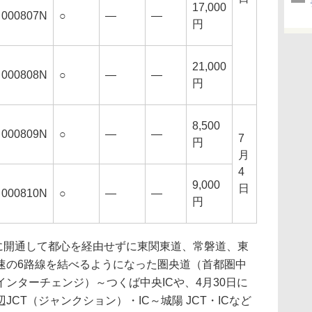
17,000
000807N
○
―
―
円
21,000
000808N
○
―
―
円
8,500
000809N
○
―
―
7
円
月
4
9,000
日
000810N
○
―
―
円
26日に開通して都心を経由せずに東関東道、常磐道、東
速の6路線を結べるようになった圏央道（首都圏中
インターチェンジ）～つくば中央ICや、4月30日に
CT（ジャンクション）・IC～城陽 JCT・ICなど