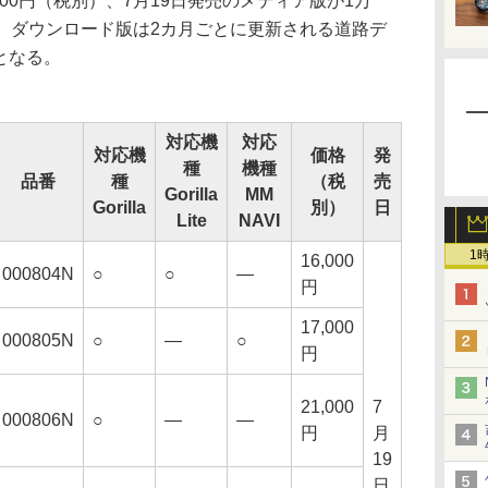
000円（税別）、7月19日発売のメディア版が1万
）で、ダウンロード版は2カ月ごとに更新される道路デ
償となる。
対応機
対応
対応機
価格
発
種
機種
品番
種
（税
売
Gorilla
MM
Gorilla
別）
日
Lite
NAVI
1
16,000
000804N
○
○
―
円
17,000
000805N
○
―
○
円
21,000
7
000806N
○
―
―
円
月
19
日