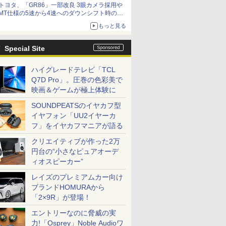
トヨタ、「GR86」一部改良 3眼カメラ採用や
MT仕様の5速から4速へのダウンシフト時の操
作性向上など
もっと見る
Special Site
ハイグレードテレビ「TCL
Q7D Pro」。圧巻の色彩美で
映画＆ゲームが極上体験に
SOUNDPEATSのイヤカフ型
イヤフォン「UU2イヤーカ
フ」をイヤカフマニアが語る
クリエイティブが作った2万
円台の“小さなピュアオーデ
ィオスピーカー”
レイズのプレミアムカー向け
ブランドHOMURAから
「2×9R」が登場！
エントリーなのに脅威の実
力!「Osprey」Noble Audioワ