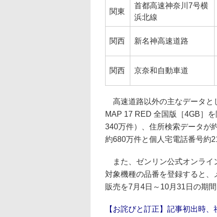
首都高速神奈川7号横
関東
浜北線
関西
新名神高速道路
関西
京奈和自動車道
高速道路以外の主なデータとして、
MAP 17 RED 全国版［4G
340万件）、住所検索データが
約680万件と個人宅電話番号約2
また、ゼンリン公式オンライ
対象機種の品番を登録すると、メ
販売を7月4日～10月31日の期
【お詫びと訂正】記事初出時、