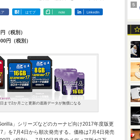
ェア
はてブ
note
LinkedIn
0円（税別）
000円（税別）
30日まで2か月ごと更新の道路データが無償になる
illa」シリーズなどのカーナビ向け2017年度版更
 17」を7月4日から順次発売する。価格は7月4日発売