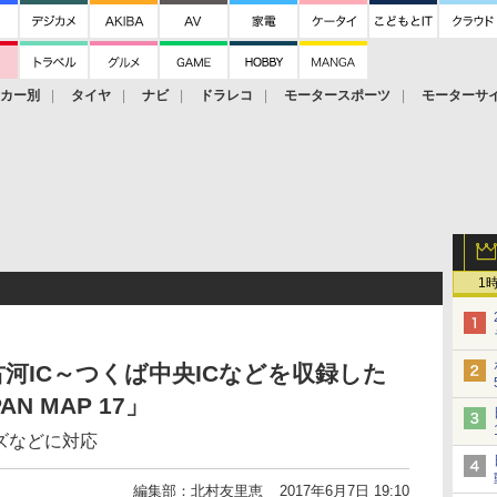
ーカー別
タイヤ
ナビ
ドラレコ
モータースポーツ
モーターサ
1
河IC～つくば中央ICなどを収録した
N MAP 17」
ーズなどに対応
編集部：北村友里恵
2017年6月7日 19:10