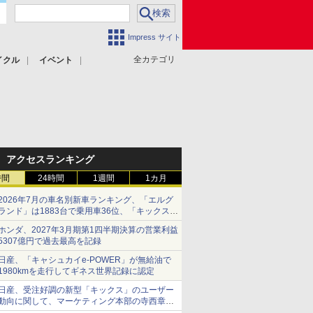
Impress サイト
全カテゴリ
イクル
イベント
アクセスランキング
時間
24時間
1週間
1カ月
2026年7月の車名別新車ランキング、「エルグ
ランド」は1883台で乗用車36位、「キックス」
は2591台で27位に
ホンダ、2027年3月期第1四半期決算の営業利益
5307億円で過去最高を記録
日産、「キャシュカイe-POWER」が無給油で
1980kmを走行してギネス世界記録に認定
日産、受注好調の新型「キックス」のユーザー
動向に関して、マーケティング本部の寺西章氏
が解説