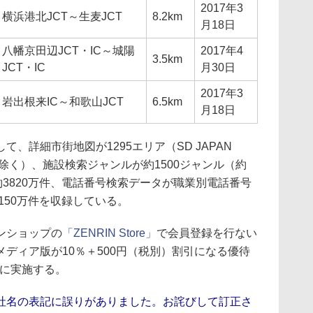
2017年3
横浜港北JCT～生麦JCT
8.2km
月18日
八幡京田辺JCT・IC～城陽
2017年4
3.5km
JCT・IC
月30日
2017年3
岩出根来IC～和歌山JCT
6.5km
月18日
詳細市街地図が1295エリア（SD JAPAN
B］を除く）、施設検索ジャンルが約1500ジャンル（約
約3820万件、電話番号検索データが職業別電話番号
150万件を収録している。
ンショップの
「ZENRIN Store」
で会員登録を行ない
ディア版が10％＋500円（税別）割引になる優待
間に実施する。
社名の表記に誤りがありました。お詫びして訂正さ