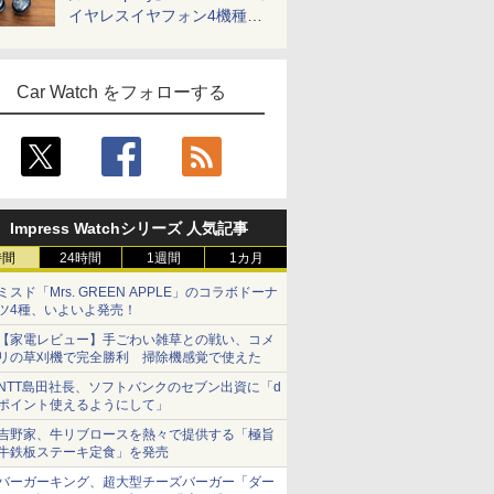
イヤレスイヤフォン4機種を
一気に聴く
Car Watch をフォローする
Impress Watchシリーズ 人気記事
時間
24時間
1週間
1カ月
ミスド「Mrs. GREEN APPLE」のコラボドーナ
ツ4種、いよいよ発売！
【家電レビュー】手ごわい雑草との戦い、コメ
リの草刈機で完全勝利 掃除機感覚で使えた
NTT島田社長、ソフトバンクのセブン出資に「d
ポイント使えるようにして」
吉野家、牛リブロースを熱々で提供する「極旨
牛鉄板ステーキ定食」を発売
バーガーキング、超大型チーズバーガー「ダー