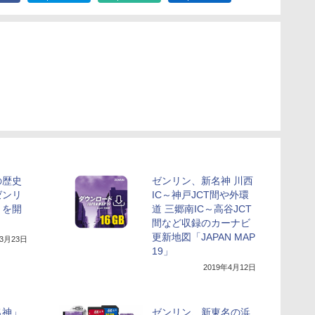
の歴史
ゼンリン、新名神 川西
ゼンリ
IC～神戸JCT間や外環
」を開
道 三郷南IC～高谷JCT
間など収録のカーナビ
更新地図「JAPAN MAP
年3月23日
19」
2019年4月12日
名神」
ゼンリン、新東名の浜