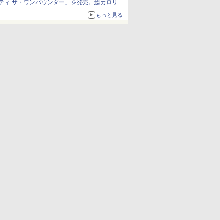
ティ ザ・ワンパウンダー」を発売。総カロリー
約1656kcal、総重量約527g！
もっと見る