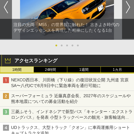
注目の光岡「M55」の世界観に触れた！ 古きよき時代の
デザインエッセンスを再現した相棒にしたくなる1台
●
●
●
●
●
アクセスランキング
1時間
24時間
1週間
1カ月
NEXCO西日本、川田橋（下り線）の復旧状況公開 九州道 宮原
SA〜八代ICで8月9日中に緊急車両を通行可能に
スーパーフォーミュラ 近藤真彦会長、2027年のスケジュールや
熊本地震についての募金活動を紹介
三菱ふそう、インドネシアで新型バス「キャンター・エクストラ
ロングバス」を発表 小型トラックベースの観光・旅客輸送向け
バス
UDトラックス、大型トラック「クオン」に車両運搬用ショート
キャブトラクタ追加