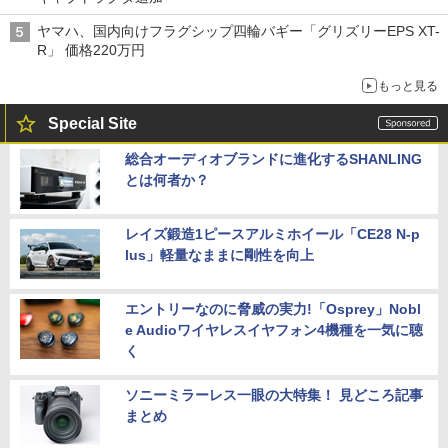
ヤマハ、国内向けフラグシップ四輪バギー「グリズリーEPS XT-
R」 価格220万円
もっと見る
Special Site
総合オーディオブランドに進化するSHANLING
とは何者か？
レイズ鍛造1ピースアルミホイール「CE28 N-p
lus」軽量なままに剛性を向上
エントリーなのに脅威の実力!「Osprey」Nobl
e Audioワイヤレスイヤフォン4機種を一気に聴
く
ソニーミラーレス一眼の大特集！ 見どころ記事
まとめ