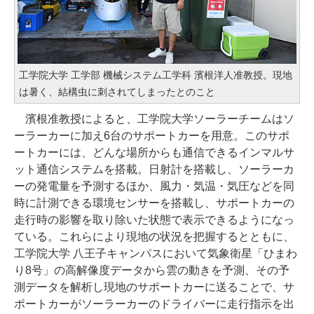
工学院大学 工学部 機械システム工学科 濱根洋人准教授。現地
は暑く、結構虫に刺されてしまったとのこと
濱根准教授によると、工学院大学ソーラーチームはソ
ーラーカーに加え6台のサポートカーを用意。このサポ
ートカーには、どんな場所からも通信できるインマルサ
ット通信システムを搭載。日射計を搭載し、ソーラーカ
ーの発電量を予測するほか、風力・気温・気圧などを同
時に計測できる環境センサーを搭載し、サポートカーの
走行時の影響を取り除いた状態で表示できるようになっ
ている。これらにより現地の状況を把握するとともに、
工学院大学 八王子キャンパスにおいて気象衛星「ひまわ
り8号」の高解像度データから雲の動きを予測、その予
測データを解析し現地のサポートカーに送ることで、サ
ポートカーがソーラーカーのドライバーに走行指示を出