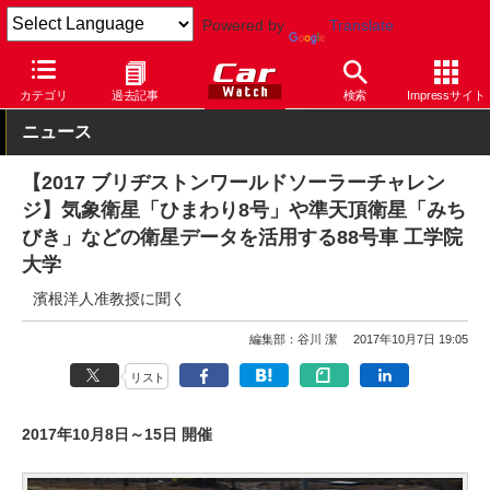
Powered by
Translate
Car Watch
モータースポーツ
その他
カテゴリ
過去記事
検索
Impressサイト
ニュース
【2017 ブリヂストンワールドソーラーチャレン
ジ】気象衛星「ひまわり8号」や準天頂衛星「みち
びき」などの衛星データを活用する88号車 工学院
大学
濱根洋人准教授に聞く
編集部：谷川 潔
2017年10月7日 19:05
リスト
2017年10月8日～15日 開催