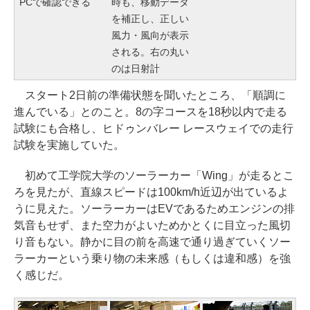
PCで確認できる
時も、移動データ
を補正し、正しい
風力・風向が表示
される。右の丸い
のは日射計
スタート2日前の準備状態を聞いたところ、「順調に
進んでいる」とのこと。8の字コースを18秒以内で走る
試験にも合格し、ヒドゥンバレー レースウェイでの走行
試験を実施していた。
初めて工学院大学のソーラーカー「Wing」が走るとこ
ろを見たが、直線スピードは100km/h近辺が出ているよ
うに見えた。ソーラーカーはEVであるためエンジンの排
気音もせず、また空力がよいためかとくに目立った風切
り音もない。静かに目の前を高速で通り過ぎていくソー
ラーカーという乗り物の未来感（もしくは違和感）を強
く感じだ。